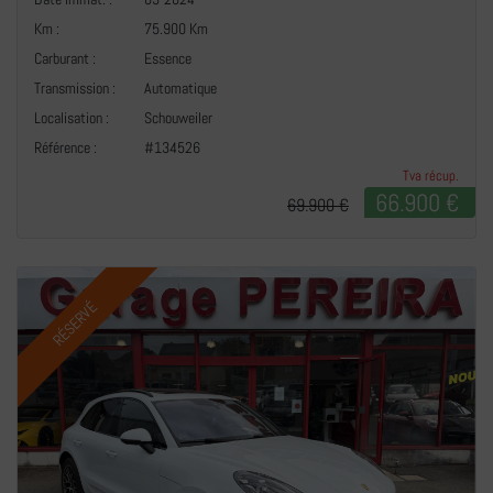
Km :
75.900 Km
Carburant :
Essence
Transmission :
Automatique
+
Localisation :
Schouweiler
Référence :
#134526
Tva récup.
66.900 €
69.900 €
RÉSERVÉ