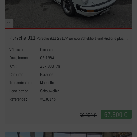
11
Porsche 911
Porsche 911 231CV Europa Schekheft und Historie plus carnet
Véhicule :
Occasion
Date immat. :
05-1984
Km :
267.900 Km
Carburant :
Essence
Transmission :
Manuelle
+
Localisation :
Schouweiler
Référence :
#136145
67.900 €
69.900 €