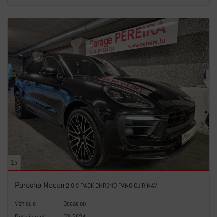
15
Porsche Macan
2.9 S PACK CHRONO PANO CUIR NAVI
Véhicule :
Occasion
Date immat. :
03-2024