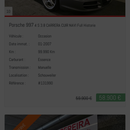
10
Porsche 997
4 S 3.8 CARRERA CUIR NAVI Full Historie
Véhicule :
Occasion
Date immat. :
01-2007
Km :
99.990 Km
Carburant :
Essence
Transmission :
Manuelle
+
Localisation :
Schouweiler
Référence :
#131990
58.900 €
59.900 €
RÉSERVÉ