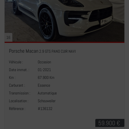
16
Porsche Macan
2.9 GTS PANO CUIR NAVI
Véhicule :
Occasion
Date immat. :
01-2021
Km :
67.900 Km
Carburant :
Essence
Transmission :
Automatique
+
Localisation :
Schouweiler
Référence :
#136132
59.900 €