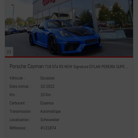
23
Porsche Cayman
718 GT4 RS NEW Signature DYLAN PEREIRA SUPERCUP CHAMPION 2022
Véhicule :
Occasion
Date immat. :
10-2022
Km :
10 Km
Carburant :
Essence
Transmission :
Automatique
+
Localisation :
Schouweiler
Référence :
#131874