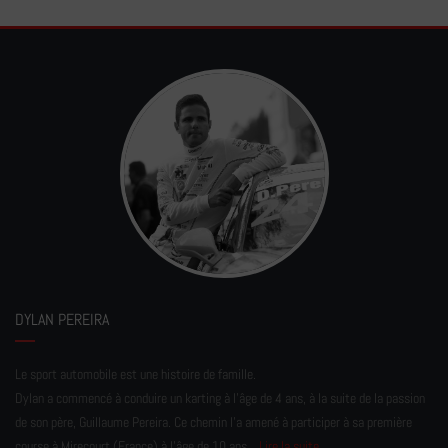
DYLAN PEREIRA
Le sport automobile est une histoire de famille.
Dylan a commencé à conduire un karting à l’âge de 4 ans, à la suite de la passion
de son père, Guillaume Pereira. Ce chemin l'a amené à participer à sa première
course à Mirecourt (France) à l'âge de 10 ans...
Lire la suite