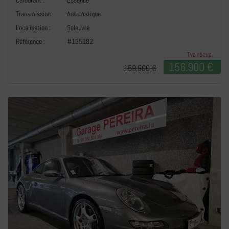
Carburant :
Essence
Transmission :
Automatique
+
Localisation :
Soleuvre
Référence :
#135182
Tva récup.
156.900 €
159.900 €