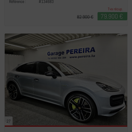
Référence :
#134683
Tva récup.
79.900 €
82.900 €
27