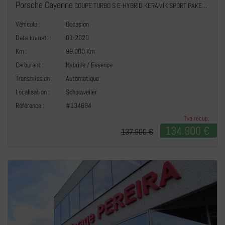
Porsche Cayenne
COUPE TURBO S E-HYBRID KERAMIK SPORT PAKET PACK CHRONO
Véhicule :
Occasion
Date immat. :
01-2020
Km :
99.000 Km
Carburant :
Hybride / Essence
Transmission :
Automatique
+
Localisation :
Schouweiler
Référence :
#134684
Tva récup.
134.900 €
137.900 €