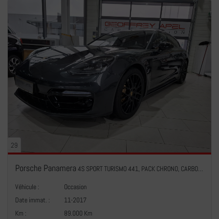
29
Porsche Panamera
4S SPORT TURISMO 441, PACK CHRONO, CARBON, PANO, CUIR, NAVI
Véhicule :
Occasion
Date immat. :
11-2017
Km :
89.000 Km