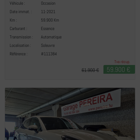
Véhicule :
Occasion
Date immat. :
11-2021
Km :
59.900 Km
Carburant :
Essence
Transmission :
Automatique
+
Localisation :
Soleuvre
Référence :
#111384
Tva récup.
59.900 €
61.900 €