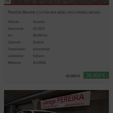
14
Porsche Boxster
S 3.4 PDK NEW MODEL PACK CHRONO CUIR NAVI
Véhicule :
Occasion
Date immat. :
03-2010
Km :
89.900 Km
Carburant :
Essence
Transmission :
Automatique
+
Localisation :
Soleuvre
Référence :
#129094
38.900 €
42.900 €