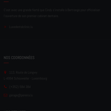
C'est avec une grande fierté que Cindy s'installe à Bertrange pour officialiser
l'ouverture de son premier cabinet dentaire.
Luxedentalclinic.lu
NOS COORDONNÉES
113, Route de Longwy
L-4994 Schouweiler - Luxembourg
(+352) 584 384
garage
@pereir
a.lu