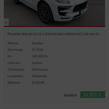
6
Porsche Macan
3.0 V6 S SPORTDESIGN CARBON PANO CUIR NAVI PORSCHE APPROVED 01/2029
Véhicule :
Occasion
Date immat. :
06-2018
Km :
185.900 Km
Carburant :
Essence
Transmission :
Automatique
+
Localisation :
Schouweiler
Référence :
#133190
34.900 €
35.900 €