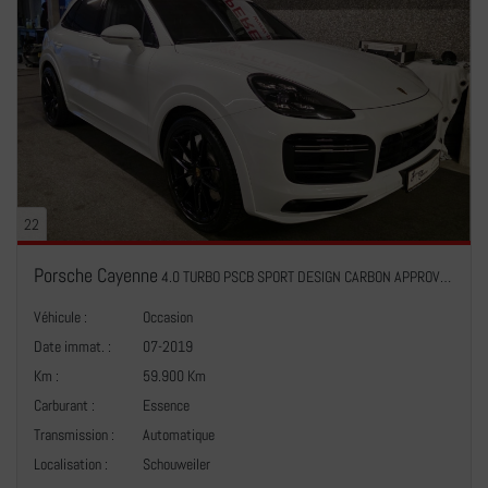
22
Porsche Cayenne
4.0 TURBO PSCB SPORT DESIGN CARBON APPROVED Hinterradlenkung Roues Directionnels arrière
Véhicule :
Occasion
Date immat. :
07-2019
Km :
59.900 Km
Carburant :
Essence
Transmission :
Automatique
+
Localisation :
Schouweiler