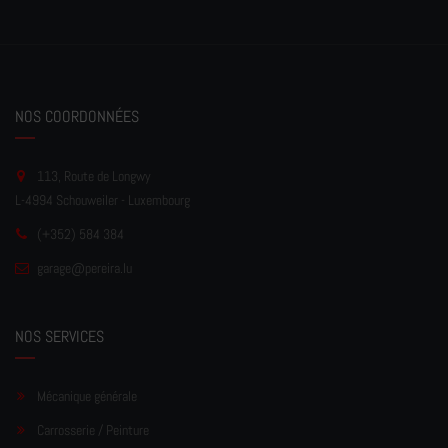
NOS COORDONNÉES
113, Route de Longwy
L-4994 Schouweiler - Luxembourg
(+352) 584 384
garage
@pereir
a.lu
NOS SERVICES
Mécanique générale
Carrosserie / Peinture