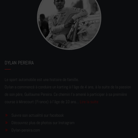
DYLAN PEREIRA
Le sport automobile est une histoire de famille.
Dylan a commencé à conduire un karting à l’âge de 4 ans, à la suite de la passion
de son père, Guillaume Pereira. Ce chemin l'a amené à participer à sa première
course à Mirecourt (France) à l'âge de 10 ans...
Lire la suite
Suivre son actualité sur facebook
Découvrez plus de photos sur Instagram
Dylan-pereira.com