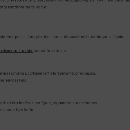
ation et l'utilisation du site ( notamment via Google Analytics - GA4 ), afin d'en améli
on de fonctionnalités telles que :
.
okies vous permet d'accepter, de refuser ou de paramétrer les cookies par catégorie.
préférences de cookies
accessible sur le site.
services concernés, conformément à la réglementation en vigueur.
les services tiers.
n de refléter les évolutions légales, réglementaires ou techniques.
ersion en ligne fait foi.