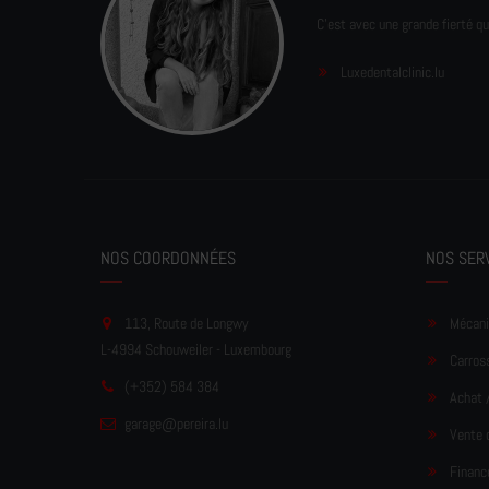
C'est avec une grande fierté qu
Luxedentalclinic.lu
NOS COORDONNÉES
NOS SER
113, Route de Longwy
Mécani
L-4994 Schouweiler - Luxembourg
Carross
(+352) 584 384
Achat 
garage
@pereir
a.lu
Vente 
Financ