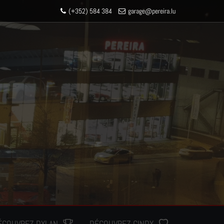
(+352) 584 384
garage
@pereir
a.lu
ÉCOUVREZ DYLAN
DÉCOUVREZ CINDY