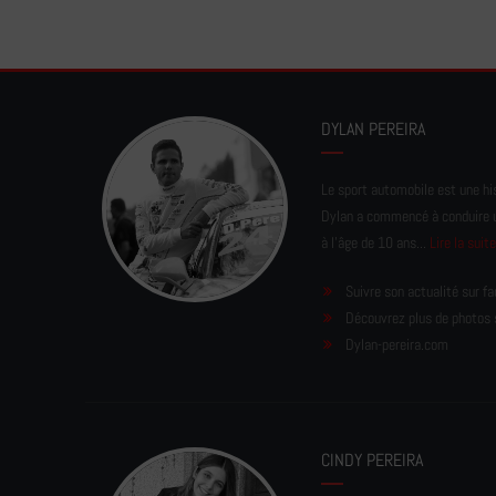
DYLAN PEREIRA
Le sport automobile est une his
Dylan a commencé à conduire un 
à l'âge de 10 ans...
Lire la suit
Suivre son actualité sur f
Découvrez plus de photos 
Dylan-pereira.com
CINDY PEREIRA