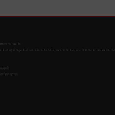
toire de famille.
karting à l’âge de 4 ans, à la suite de la passion de son père, Guillaume Pereira. Ce ch
e
acebook
sur Instagram