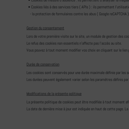
• Cookies de mesure d'audience : ils permettent d'analyser la fréquent
• Cookies liés à des services tiers ( APIs ) : ils permettent l'utilisati
- la protection de formulaires contre les abus ( Google reCAPTCHA )
Gestion du consentement
Lors de votre première visite sur le site, un module de gestion des co
Le refus des cookies non essentiels n'affecte pas l'accès au site.
Vous pouvez à tout moment modifier vos choix en cliquant sur le lien
Durée de conservation
Les cookies sont conservés pour une durée maximale définie par les 
Les durées peuvent également varier selon les paramètres définis par 
Modifications de la présente politique
La présente politique de cookies peut être modifiée à tout moment afi
La date de dernière mise à jour est indiquée en haut de cette page. La v