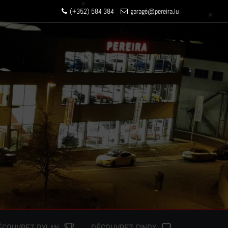
(+352) 584 384
garage
@pereir
a.lu
ÉCOUVREZ DYLAN
DÉCOUVREZ CINDY