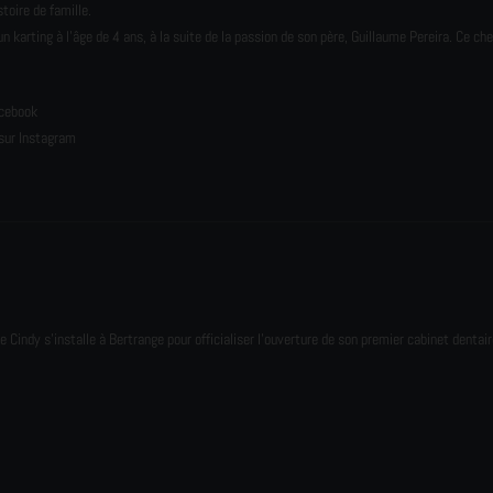
toire de famille.
karting à l’âge de 4 ans, à la suite de la passion de son père, Guillaume Pereira. Ce ch
e
acebook
sur Instagram
e Cindy s'installe à Bertrange pour officialiser l'ouverture de son premier cabinet dentair