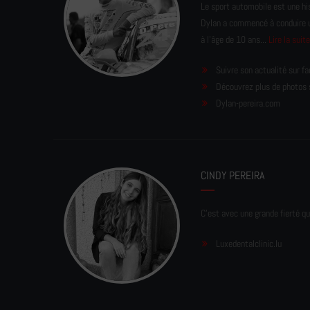
Le sport automobile est une his
Dylan a commencé à conduire un 
à l'âge de 10 ans...
Lire la suit
Suivre son actualité sur f
Découvrez plus de photos 
Dylan-pereira.com
CINDY PEREIRA
C'est avec une grande fierté qu
Luxedentalclinic.lu