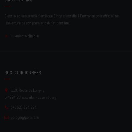
C'est avec une grande fierté que Cindy s'installe à Bertrange pour officialiser
l'ouverture de son premier cabinet dentaire.
Luxedentalclinic.lu
NOS COORDONNÉES
113, Route de Longwy
L-4994 Schouweiler - Luxembourg
(+352) 584 384
garage
@pereir
a.lu