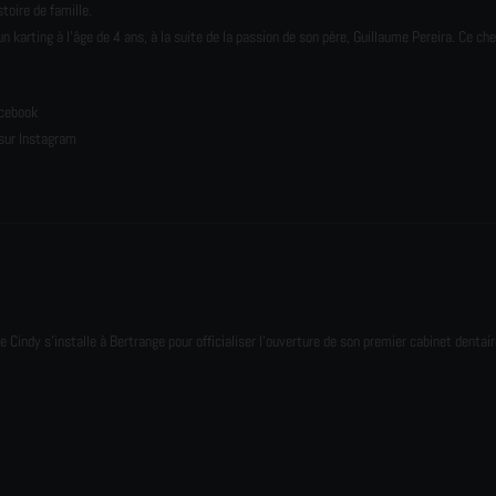
toire de famille.
karting à l’âge de 4 ans, à la suite de la passion de son père, Guillaume Pereira. Ce ch
e
acebook
sur Instagram
e Cindy s'installe à Bertrange pour officialiser l'ouverture de son premier cabinet dentair