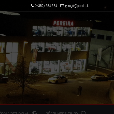
(+352) 584 384
garage
@pereir
a.lu
ÉCOUVREZ DYLAN
DÉCOUVREZ CINDY