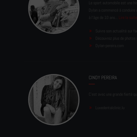
Le sport automobile est une his
Dylan a commencé à conduire un 
à l'âge de 10 ans...
Lire la suit
Suivre son actualité sur f
Découvrez plus de photos 
Dylan-pereira.com
CINDY PEREIRA
C'est avec une grande fierté qu
Luxedentalclinic.lu