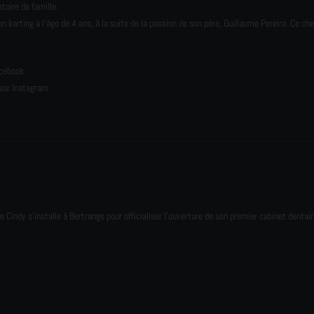
toire de famille.
karting à l’âge de 4 ans, à la suite de la passion de son père, Guillaume Pereira. Ce ch
e
acebook
sur Instagram
e Cindy s'installe à Bertrange pour officialiser l'ouverture de son premier cabinet dentair