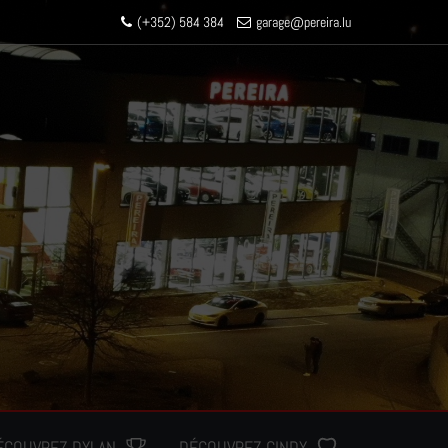
(+352) 584 384
garage
@pereir
a.lu
ÉCOUVREZ DYLAN
DÉCOUVREZ CINDY