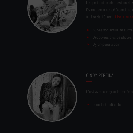
Le sport automobile est une his
Dylan a commencé à conduire un 
à l'âge de 10 ans...
Lire la suit
Suivre son actualité sur f
Découvrez plus de photos 
Dylan-pereira.com
CINDY PEREIRA
C'est avec une grande fierté qu
Luxedentalclinic.lu