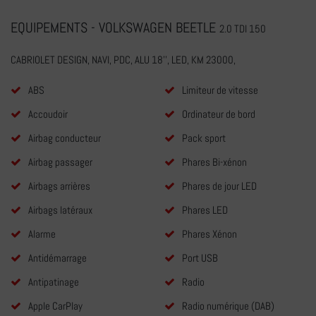
EQUIPEMENTS - VOLKSWAGEN BEETLE
2.0 TDI 150
CABRIOLET DESIGN, NAVI, PDC, ALU 18'', LED, KM 23000,
ABS
Limiteur de vitesse
Accoudoir
Ordinateur de bord
Airbag conducteur
Pack sport
Airbag passager
Phares Bi-xénon
Airbags arrières
Phares de jour LED
Airbags latéraux
Phares LED
Alarme
Phares Xénon
Antidémarrage
Port USB
Antipatinage
Radio
Apple CarPlay
Radio numérique (DAB)