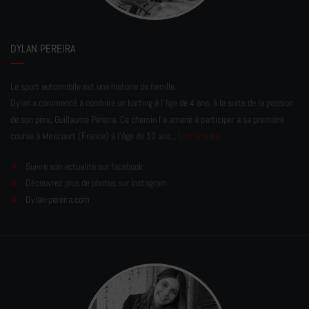
DYLAN PEREIRA
Le sport automobile est une histoire de famille.
Dylan a commencé à conduire un karting à l’âge de 4 ans, à la suite de la passion
de son père, Guillaume Pereira. Ce chemin l'a amené à participer à sa première
course à Mirecourt (France) à l'âge de 10 ans...
Lire la suite
Suivre son actualité sur facebook
Découvrez plus de photos sur Instagram
Dylan-pereira.com