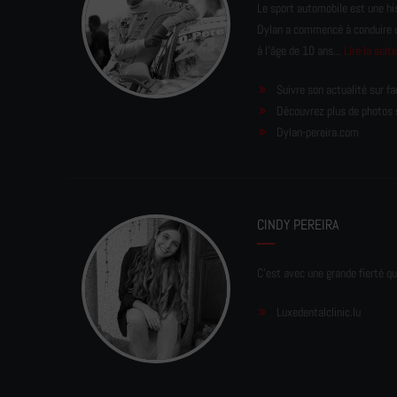
Le sport automobile est une his
Dylan a commencé à conduire un 
à l'âge de 10 ans...
Lire la suit
Suivre son actualité sur f
Découvrez plus de photos 
Dylan-pereira.com
CINDY PEREIRA
C'est avec une grande fierté qu
Luxedentalclinic.lu