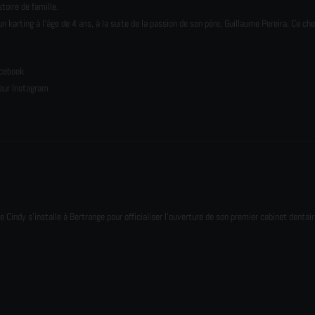
toire de famille.
karting à l’âge de 4 ans, à la suite de la passion de son père, Guillaume Pereira. Ce ch
e
acebook
sur Instagram
e Cindy s'installe à Bertrange pour officialiser l'ouverture de son premier cabinet dentair