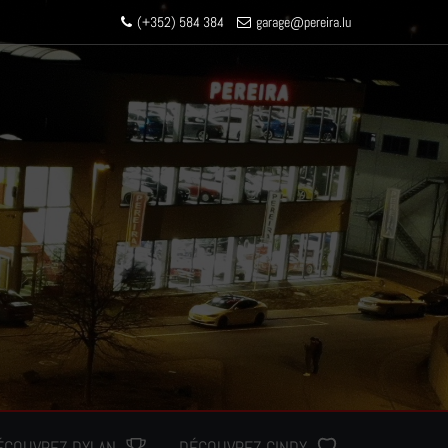
(+352) 584 384
garage
@pereir
a.lu
ÉCOUVREZ DYLAN
DÉCOUVREZ CINDY