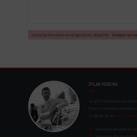
L'envoi du formulaire via reCaptcha est désactivé.
Accepter les co
DYLAN PEREIRA
Le sport automobile est une his
Dylan a commencé à conduire un 
à l'âge de 10 ans...
Lire la suit
Suivre son actualité sur f
Découvrez plus de photos 