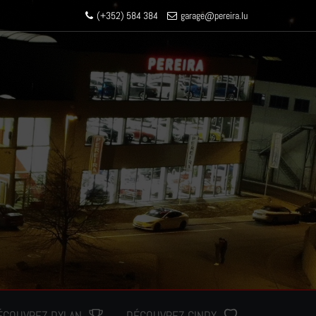
(+352) 584 384
garage
@pereir
a.lu
ÉCOUVREZ DYLAN
DÉCOUVREZ CINDY