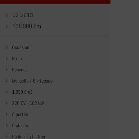
02-2013
138.900 Km
Occasion
Break
Essence
Manuelle / 6 vitesses
1.998 Cm3
220 CV - 162 kW
5 portes
5 places
Couleur ext. : Noir