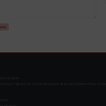
okies
toire de famille.
karting à l’âge de 4 ans, à la suite de la passion de son père, Guillaume Pereira. Ce ch
e
acebook
sur Instagram