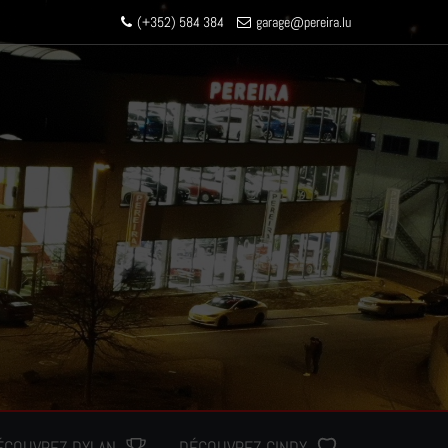
(+352) 584 384
garage
@pereir
a.lu
ÉCOUVREZ DYLAN
DÉCOUVREZ CINDY