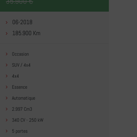
35.900 €
06-2018
185.900 Km
Occasion
SUV / 4x4
4x4
Essence
Automatique
2.997 Cm3
340 CV - 250 kW
5 portes