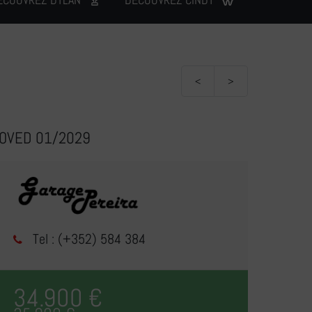
<
>
ROVED 01/2029
Tel : (+352) 584 384
34.900 €