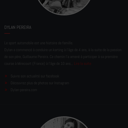
DYLAN PEREIRA
Le sport automobile est une histoire de famille.
Dylan a commencé à conduire un karting à l’âge de 4 ans, à la suite de la passion
de son père, Guillaume Pereira. Ce chemin l'a amené à participer à sa première
course à Mirecourt (France) à l'âge de 10 ans...
Lire la suite
Suivre son actualité sur facebook
Découvrez plus de photos sur Instagram
Dylan-pereira.com