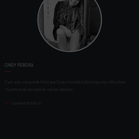
CINDY PEREIRA
C'est avec une grande fierté que Cindy s'installe à Bertrange pour officialiser
l'ouverture de son premier cabinet dentaire.
Luxedentalclinic.lu