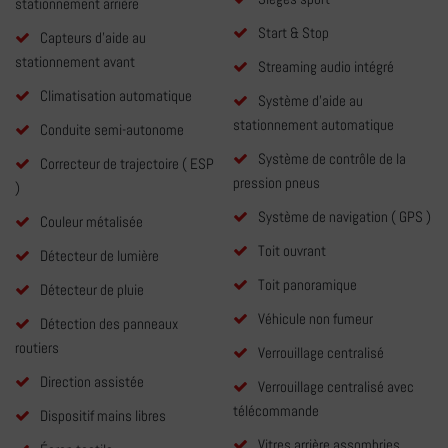
stationnement arrière
Start & Stop
Capteurs d'aide au
stationnement avant
Streaming audio intégré
Climatisation automatique
Système d'aide au
stationnement automatique
Conduite semi-autonome
Système de contrôle de la
Correcteur de trajectoire ( ESP
pression pneus
)
Système de navigation ( GPS )
Couleur métalisée
Toit ouvrant
Détecteur de lumière
Toit panoramique
Détecteur de pluie
Véhicule non fumeur
Détection des panneaux
routiers
Verrouillage centralisé
Direction assistée
Verrouillage centralisé avec
télécommande
Dispositif mains libres
Vitres arrière assombries