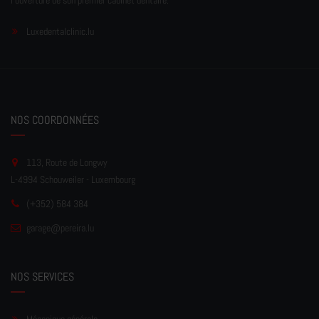
l'ouverture de son premier cabinet dentaire.
Luxedentalclinic.lu
NOS COORDONNÉES
113, Route de Longwy
L-4994 Schouweiler - Luxembourg
(+352) 584 384
garage
@pereir
a.lu
NOS SERVICES