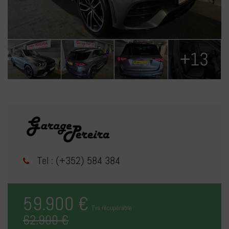
+13
Tel : (+352) 584 384
59.900 €
Tva récupérable
62.900 €