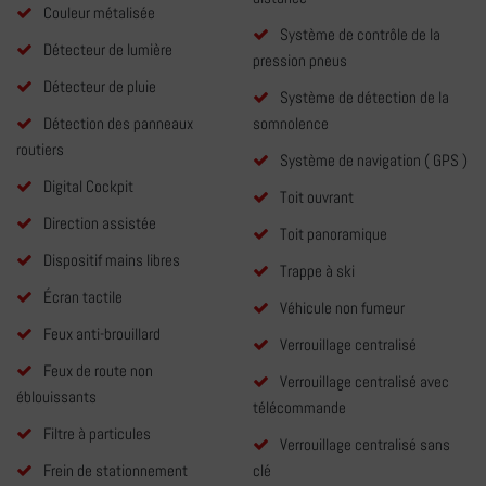
Couleur métalisée
Système de contrôle de la
Détecteur de lumière
pression pneus
Détecteur de pluie
Système de détection de la
Détection des panneaux
somnolence
routiers
Système de navigation ( GPS )
Digital Cockpit
Toit ouvrant
Direction assistée
Toit panoramique
Dispositif mains libres
Trappe à ski
Écran tactile
Véhicule non fumeur
Feux anti-brouillard
Verrouillage centralisé
Feux de route non
Verrouillage centralisé avec
éblouissants
télécommande
Filtre à particules
Verrouillage centralisé sans
Frein de stationnement
clé