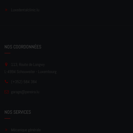
Luxedentalclinic.lu
NOS COORDONNÉES
113, Route de Longwy
L-4994 Schouweiler - Luxembourg
(+352) 584 384
garage
@pereir
a.lu
NOS SERVICES
Mécanique générale