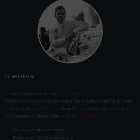
DYLAN PEREIRA
Le sport automobile est une histoire de famille.
Dylan a commencé à conduire un karting à l’âge de 4 ans, à la suite de la passion
de son père, Guillaume Pereira. Ce chemin l'a amené à participer à sa première
course à Mirecourt (France) à l'âge de 10 ans...
Lire la suite
Suivre son actualité sur facebook
Découvrez plus de photos sur Instagram