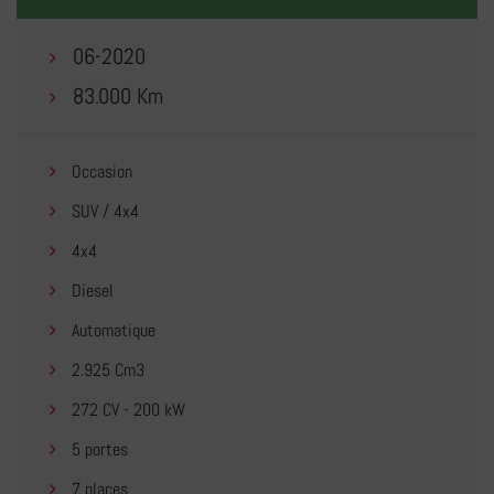
06-2020
83.000 Km
Occasion
SUV / 4x4
4x4
Diesel
Automatique
2.925 Cm3
272 CV - 200 kW
5 portes
7 places