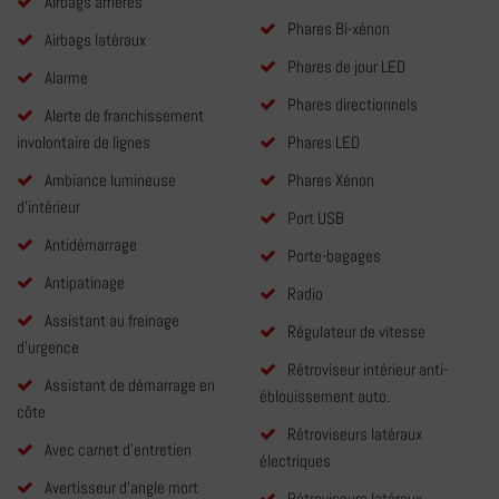
Airbags arrières
Phares Bi-xénon
Airbags latéraux
Phares de jour LED
Alarme
Phares directionnels
Alerte de franchissement
involontaire de lignes
Phares LED
Ambiance lumineuse
Phares Xénon
d'intérieur
Port USB
Antidémarrage
Porte-bagages
Antipatinage
Radio
Assistant au freinage
Régulateur de vitesse
d'urgence
Rétroviseur intérieur anti-
Assistant de démarrage en
éblouissement auto.
côte
Rétroviseurs latéraux
Avec carnet d'entretien
électriques
Avertisseur d'angle mort
Rétroviseurs latéraux