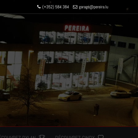
(+352) 584 384
garage
@pereir
a.lu
ÉCOUVREZ DYLAN
DÉCOUVREZ CINDY