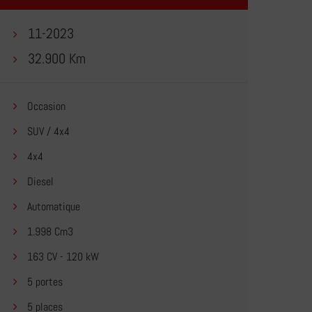
11-2023
32.900 Km
Occasion
SUV / 4x4
4x4
Diesel
Automatique
1.998 Cm3
163 CV - 120 kW
5 portes
5 places