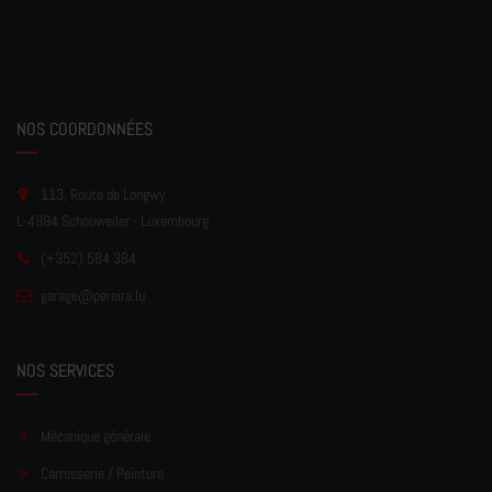
NOS COORDONNÉES
113, Route de Longwy
L-4994 Schouweiler - Luxembourg
(+352) 584 384
garage
@pereir
a.lu
NOS SERVICES
Mécanique générale
Carrosserie / Peinture