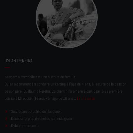
DYLAN PEREIRA
Le sport automobile est une histoire de famille.
Dylan a commencé à conduire un karting à l’âge de 4 ans, à la suite de la passion
de son père, Guillaume Pereira. Ce chemin l'a amené à participer à sa première
course à Mirecourt (France) à l'âge de 10 ans...
Lire la suite
Suivre son actualité sur facebook
Découvrez plus de photos sur Instagram
Dylan-pereira.com