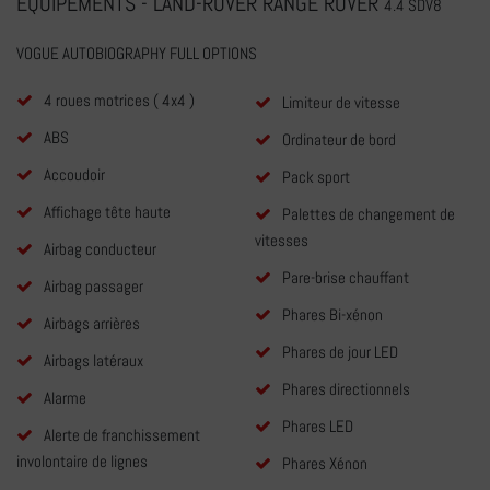
EQUIPEMENTS - LAND-ROVER RANGE ROVER
4.4 SDV8
VOGUE AUTOBIOGRAPHY FULL OPTIONS
4 roues motrices ( 4x4 )
Limiteur de vitesse
ABS
Ordinateur de bord
Accoudoir
Pack sport
Affichage tête haute
Palettes de changement de
vitesses
Airbag conducteur
Pare-brise chauffant
Airbag passager
Phares Bi-xénon
Airbags arrières
Phares de jour LED
Airbags latéraux
Phares directionnels
Alarme
Phares LED
Alerte de franchissement
involontaire de lignes
Phares Xénon