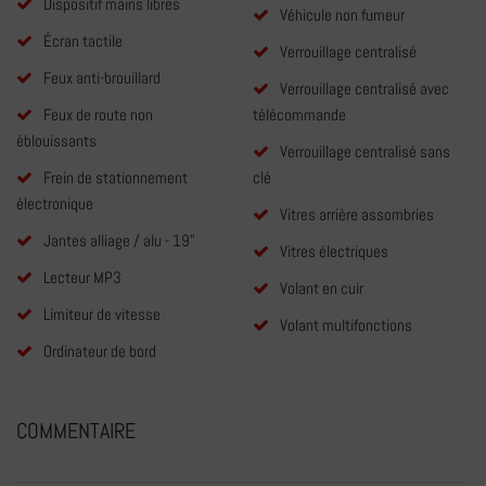
Dispositif mains libres
Véhicule non fumeur
Écran tactile
Verrouillage centralisé
Feux anti-brouillard
Verrouillage centralisé avec
Feux de route non
télécommande
éblouissants
Verrouillage centralisé sans
Frein de stationnement
clé
électronique
Vitres arrière assombries
Jantes alliage / alu - 19"
Vitres électriques
Lecteur MP3
Volant en cuir
Limiteur de vitesse
Volant multifonctions
Ordinateur de bord
COMMENTAIRE