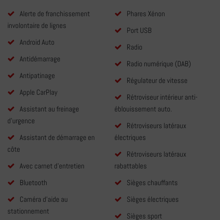
Alerte de franchissement
Phares Xénon
involontaire de lignes
Port USB
Android Auto
Radio
Antidémarrage
Radio numérique (DAB)
Antipatinage
Régulateur de vitesse
Apple CarPlay
Rétroviseur intérieur anti-
Assistant au freinage
éblouissement auto.
d'urgence
Rétroviseurs latéraux
Assistant de démarrage en
électriques
côte
Rétroviseurs latéraux
Avec carnet d'entretien
rabattables
Bluetooth
Sièges chauffants
Caméra d'aide au
Sièges électriques
stationnement
Sièges sport