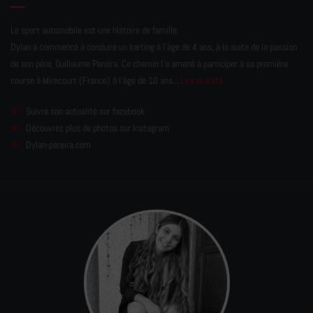
Le sport automobile est une histoire de famille.
Dylan a commencé à conduire un karting à l’âge de 4 ans, à la suite de la passion
de son père, Guillaume Pereira. Ce chemin l'a amené à participer à sa première
course à Mirecourt (France) à l'âge de 10 ans...
Lire la suite
Suivre son actualité sur facebook
Découvrez plus de photos sur Instagram
Dylan-pereira.com