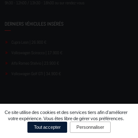
9h30 - 12h00 / 13h30 - 18h00 ou sur rendez-vous
DERNIERS VÉHICULES INSÉRÉS
Cupra Leon | 26.900 €
Volkswagen Scirocco | 17.900 €
Alfa Romeo Stelvio | 23.900 €
Volkswagen Golf GTI | 34.900 €
Ce site utilise des cookies et des services tiers afin d'améliorer
©
Garage Pereira
Mentions légales
Politique de
•
•
votre expérience. Vous êtes libre de gérer vos préférences.
confidentialité
Politique de cookies
Préférences de cookies
•
•
Tout accepter
Personnaliser
Conception
Luxauto.lu