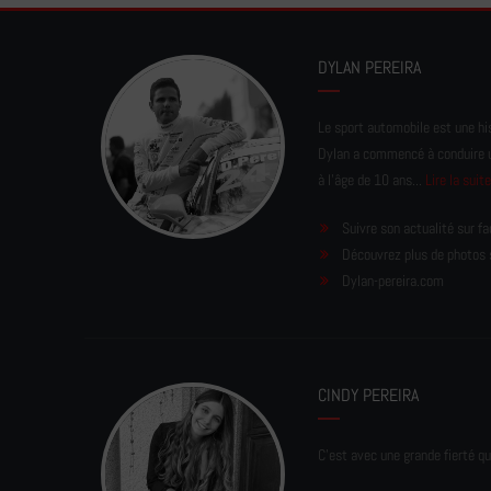
DYLAN PEREIRA
Le sport automobile est une his
Dylan a commencé à conduire un 
à l'âge de 10 ans...
Lire la suit
Suivre son actualité sur f
Découvrez plus de photos 
Dylan-pereira.com
CINDY PEREIRA
C'est avec une grande fierté qu