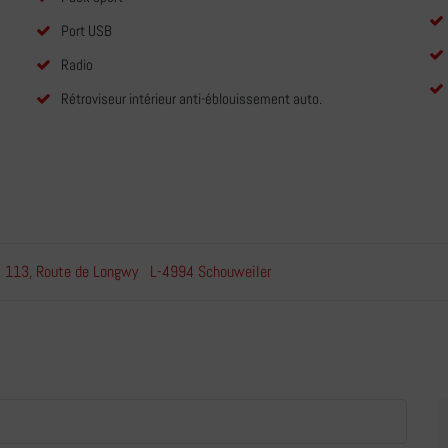
Port USB
Radio
Rétroviseur intérieur anti-éblouissement auto.
113, Route de Longwy L-4994 Schouweiler
: