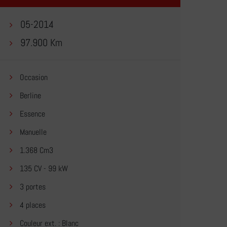
05-2014
97.900 Km
Occasion
Berline
Essence
Manuelle
1.368 Cm3
135 CV - 99 kW
3 portes
4 places
Couleur ext. : Blanc