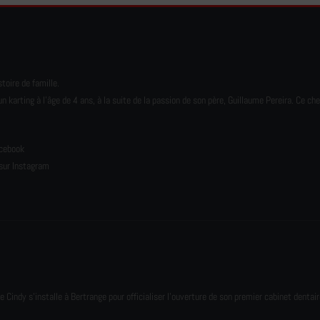
toire de famille.
karting à l’âge de 4 ans, à la suite de la passion de son père, Guillaume Pereira. Ce ch
e
acebook
sur Instagram
e Cindy s'installe à Bertrange pour officialiser l'ouverture de son premier cabinet dentair