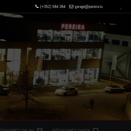
(+352) 584 384
garage
@pereir
a.lu
ÉCOUVREZ DYLAN
DÉCOUVREZ CINDY