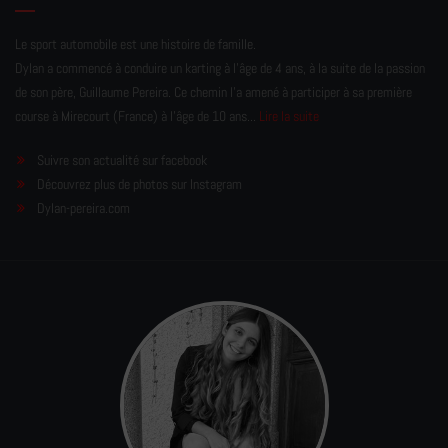
Le sport automobile est une histoire de famille.
Dylan a commencé à conduire un karting à l’âge de 4 ans, à la suite de la passion
de son père, Guillaume Pereira. Ce chemin l'a amené à participer à sa première
course à Mirecourt (France) à l'âge de 10 ans...
Lire la suite
Suivre son actualité sur facebook
Découvrez plus de photos sur Instagram
Dylan-pereira.com