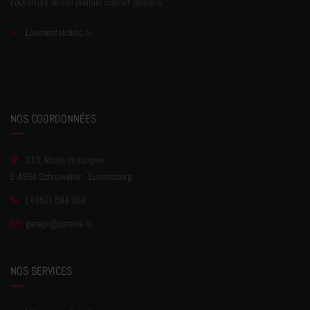
l'ouverture de son premier cabinet dentaire.
Luxedentalclinic.lu
NOS COORDONNÉES
113, Route de Longwy
L-4994 Schouweiler - Luxembourg
(+352) 584 384
garage
@pereir
a.lu
NOS SERVICES