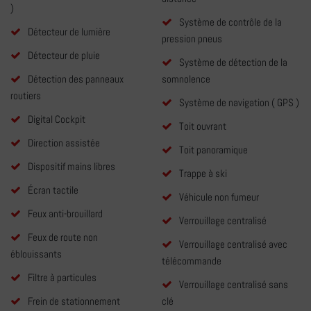
)
Système de contrôle de la
Détecteur de lumière
pression pneus
Détecteur de pluie
Système de détection de la
Détection des panneaux
somnolence
routiers
Système de navigation ( GPS )
Digital Cockpit
Toit ouvrant
Direction assistée
Toit panoramique
Dispositif mains libres
Trappe à ski
Écran tactile
Véhicule non fumeur
Feux anti-brouillard
Verrouillage centralisé
Feux de route non
Verrouillage centralisé avec
éblouissants
télécommande
Filtre à particules
Verrouillage centralisé sans
Frein de stationnement
clé