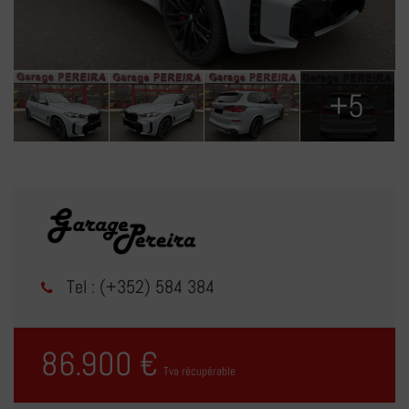
+5
Tel : (+352) 584 384
86.900 €
Tva récupérable