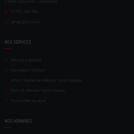
L-4994 Schouweiler - Luxembourg
(+352) 584 384
garage
@pereir
a.lu
NOS SERVICES
Mécanique générale
Carrosserie / Peinture
Achat / Reprises de véhicules toutes marques
Vente de véhicules toutes marques
Financement sur place
NOS HORAIRES