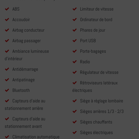
ABS
Limiteur de vitesse
Accoudoir
Ordinateur de bord
Airbag conducteur
Phares de jour
Airbag passager
Port USB
Ambiance lumineuse
Porte-bagages
d'intérieur
Radio
Antidémarrage
Régulateur de vitesse
Antipatinage
Rétroviseurs latéraux
Bluetooth
électriques
Capteurs d'aide au
Siège à réglage lombaire
stationnement arrière
Sièges arrières 1/3 - 2/3
Capteurs d'aide au
Sièges chauffants
stationnement avant
Sièges électriques
Climatisation automatique