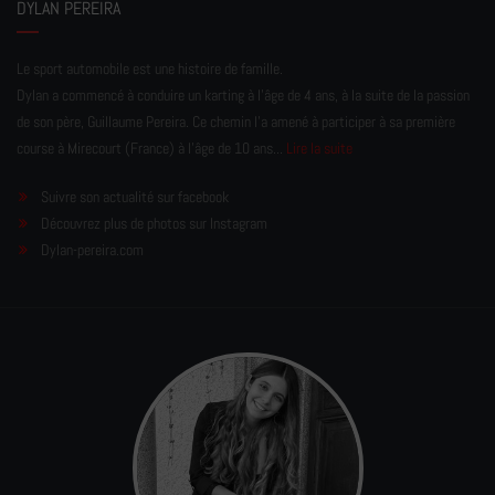
DYLAN PEREIRA
Le sport automobile est une histoire de famille.
Dylan a commencé à conduire un karting à l’âge de 4 ans, à la suite de la passion
de son père, Guillaume Pereira. Ce chemin l'a amené à participer à sa première
course à Mirecourt (France) à l'âge de 10 ans...
Lire la suite
Suivre son actualité sur facebook
Découvrez plus de photos sur Instagram
Dylan-pereira.com