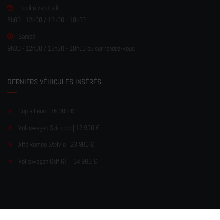
Lundi à vendredi
8h00 - 12h00 / 13h00 - 18h30
Samedi
9h30 - 12h00 / 13h30 - 18h00 ou sur rendez-vous
DERNIERS VÉHICULES INSÉRÉS
Cupra Leon | 26.900 €
Volkswagen Scirocco | 17.900 €
Alfa Romeo Stelvio | 23.900 €
Volkswagen Golf GTI | 34.900 €