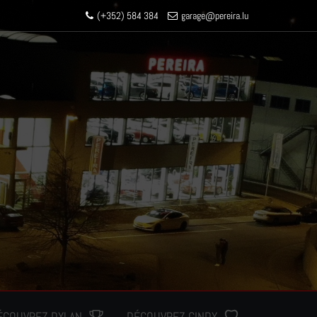
(+352) 584 384
garage
@pereir
a.lu
ÉCOUVREZ DYLAN
DÉCOUVREZ CINDY