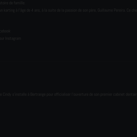
toire de famille.
karting à l’âge de 4 ans, à la suite de la passion de son père, Guillaume Pereira. Ce ch
e
acebook
sur Instagram
e Cindy s'installe à Bertrange pour officialiser l'ouverture de son premier cabinet dentair