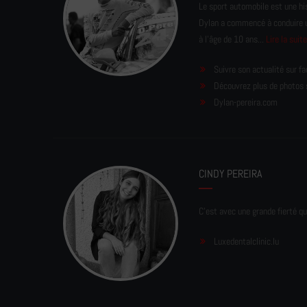
Le sport automobile est une his
Dylan a commencé à conduire un 
à l'âge de 10 ans...
Lire la suit
Suivre son actualité sur f
Découvrez plus de photos 
Dylan-pereira.com
CINDY PEREIRA
C'est avec une grande fierté qu
Luxedentalclinic.lu