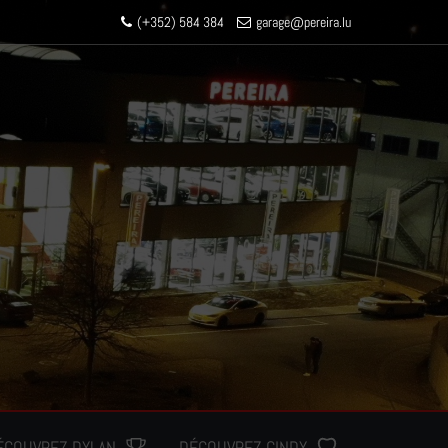
(+352) 584 384
garage
@pereir
a.lu
ÉCOUVREZ DYLAN
DÉCOUVREZ CINDY