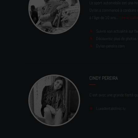
Le sport automobile est une his
Dylan a commencé à conduire un 
à l'âge de 10 ans...
Lire la suit
Suivre son actualité sur f
Découvrez plus de photos 
Dylan-pereira.com
CINDY PEREIRA
C'est avec une grande fierté qu
Luxedentalclinic.lu