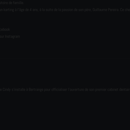
toire de famille.
karting à l’âge de 4 ans, à la suite de la passion de son père, Guillaume Pereira. Ce ch
e
acebook
sur Instagram
e Cindy s'installe à Bertrange pour officialiser l'ouverture de son premier cabinet dentair