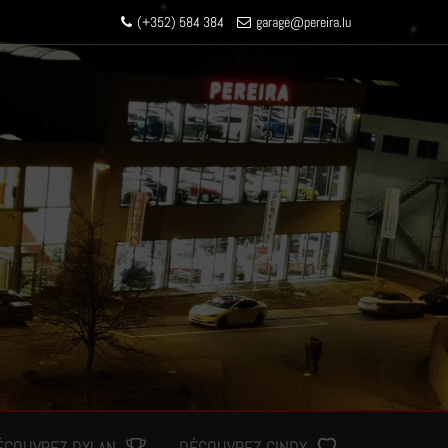
(+352) 584 384
garage
@pereir
a.lu
ÉCOUVREZ DYLAN
DÉCOUVREZ CINDY