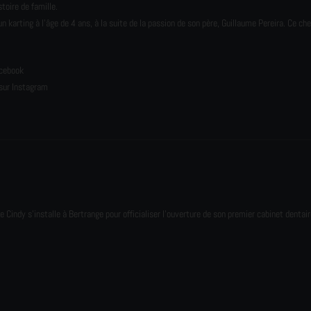
toire de famille.
karting à l’âge de 4 ans, à la suite de la passion de son père, Guillaume Pereira. Ce ch
e
acebook
sur Instagram
e Cindy s'installe à Bertrange pour officialiser l'ouverture de son premier cabinet dentair