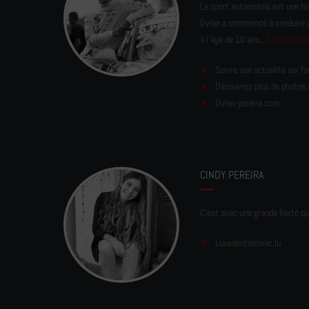
Le sport automobile est une his
Dylan a commencé à conduire un 
à l'âge de 10 ans...
Lire la suit
Suivre son actualité sur f
Découvrez plus de photos 
Dylan-pereira.com
CINDY PEREIRA
C'est avec une grande fierté qu
Luxedentalclinic.lu