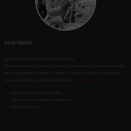
DYLAN PEREIRA
Le sport automobile est une histoire de famille.
Dylan a commencé à conduire un karting à l’âge de 4 ans, à la suite de la passion
de son père, Guillaume Pereira. Ce chemin l'a amené à participer à sa première
course à Mirecourt (France) à l'âge de 10 ans...
Lire la suite
Suivre son actualité sur facebook
Découvrez plus de photos sur Instagram
Dylan-pereira.com