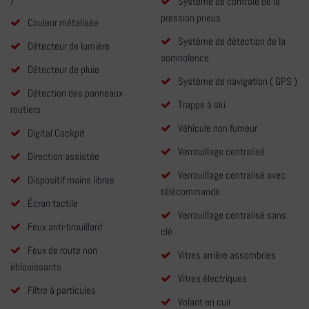
Système de contrôle de la
pression pneus
Couleur métalisée
Système de détection de la
Détecteur de lumière
somnolence
Détecteur de pluie
Système de navigation ( GPS )
Détection des panneaux
Trappe à ski
routiers
Véhicule non fumeur
Digital Cockpit
Verrouillage centralisé
Direction assistée
Verrouillage centralisé avec
Dispositif mains libres
télécommande
Écran tactile
Verrouillage centralisé sans
Feux anti-brouillard
clé
Feux de route non
Vitres arrière assombries
éblouissants
Vitres électriques
Filtre à particules
Volant en cuir