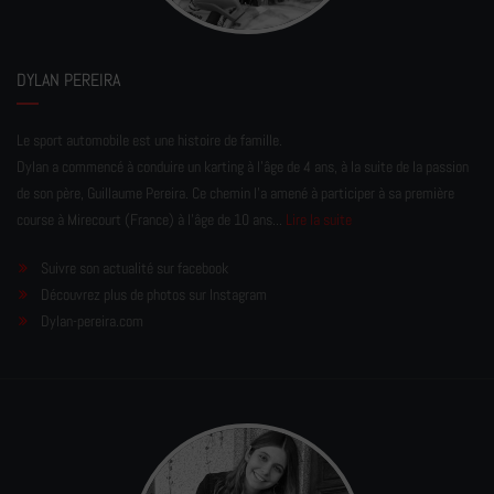
DYLAN PEREIRA
Le sport automobile est une histoire de famille.
Dylan a commencé à conduire un karting à l’âge de 4 ans, à la suite de la passion
de son père, Guillaume Pereira. Ce chemin l'a amené à participer à sa première
course à Mirecourt (France) à l'âge de 10 ans...
Lire la suite
Suivre son actualité sur facebook
Découvrez plus de photos sur Instagram
Dylan-pereira.com