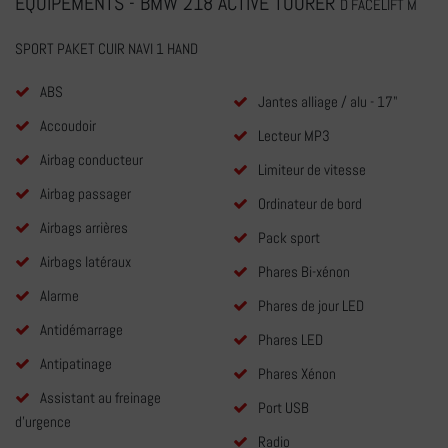
EQUIPEMENTS - BMW 218 ACTIVE TOURER
D FACELIFT M
SPORT PAKET CUIR NAVI 1 HAND
ABS
Jantes alliage / alu - 17"
Accoudoir
Lecteur MP3
Airbag conducteur
Limiteur de vitesse
Airbag passager
Ordinateur de bord
Airbags arrières
Pack sport
Airbags latéraux
Phares Bi-xénon
Alarme
Phares de jour LED
Antidémarrage
Phares LED
Antipatinage
Phares Xénon
Assistant au freinage
Port USB
d'urgence
Radio