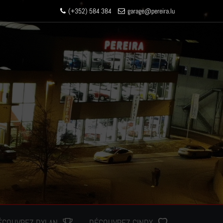
(+352) 584 384
garage
@pereir
a.lu
ÉCOUVREZ DYLAN
DÉCOUVREZ CINDY