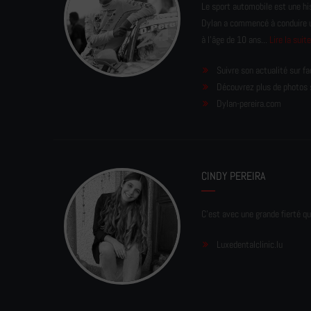
Le sport automobile est une his
Dylan a commencé à conduire un 
à l'âge de 10 ans...
Lire la suit
Suivre son actualité sur f
Découvrez plus de photos 
Dylan-pereira.com
CINDY PEREIRA
C'est avec une grande fierté qu
Luxedentalclinic.lu