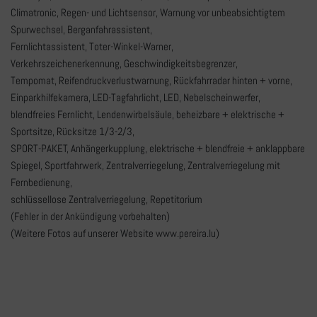
Climatronic, Regen- und Lichtsensor, Warnung vor unbeabsichtigtem
Spurwechsel, Berganfahrassistent,
Fernlichtassistent, Toter-Winkel-Warner,
Verkehrszeichenerkennung, Geschwindigkeitsbegrenzer,
Tempomat, Reifendruckverlustwarnung, Rückfahrradar hinten + vorne,
Einparkhilfekamera, LED-Tagfahrlicht, LED, Nebelscheinwerfer,
blendfreies Fernlicht, Lendenwirbelsäule, beheizbare + elektrische +
Sportsitze, Rücksitze 1/3-2/3,
SPORT-PAKET, Anhängerkupplung, elektrische + blendfreie + anklappbare
Spiegel, Sportfahrwerk, Zentralverriegelung, Zentralverriegelung mit
Fernbedienung,
schlüssellose Zentralverriegelung, Repetitorium
(Fehler in der Ankündigung vorbehalten)
(Weitere Fotos auf unserer Website www.pereira.lu)