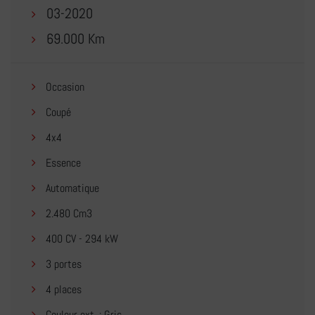
03-2020
69.000 Km
Occasion
Coupé
4x4
Essence
Automatique
2.480 Cm3
400 CV - 294 kW
3 portes
4 places
Couleur ext. : Gris