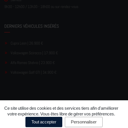
9h30 - 12h00 / 13h30 - 18h00 ou sur rendez-vous
DERNIERS VÉHICULES INSÉRÉS
Cupra Leon | 26.900 €
Volkswagen Scirocco | 17.900 €
Alfa Romeo Stelvio | 23.900 €
Volkswagen Golf GTI | 34.900 €
Ce site utilise des cookies et des services tiers afin d'améliorer
©
Garage Pereira
Mentions légales
Politique de
•
•
votre expérience. Vous êtes libre de gérer vos préférences.
confidentialité
Politique de cookies
Préférences de cookies
•
•
Tout accepter
Personnaliser
Conception
Luxauto.lu