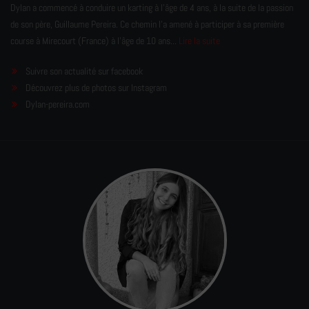
Dylan a commencé à conduire un karting à l’âge de 4 ans, à la suite de la passion
de son père, Guillaume Pereira. Ce chemin l'a amené à participer à sa première
course à Mirecourt (France) à l'âge de 10 ans...
Lire la suite
Suivre son actualité sur facebook
Découvrez plus de photos sur Instagram
Dylan-pereira.com