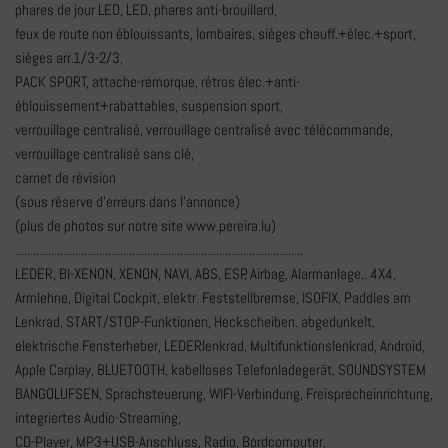
phares de jour LED, LED, phares anti-brouillard,
feux de route non éblouissants, lombaires, sièges chauff.+élec.+sport,
sièges arr.1/3-2/3,
PACK SPORT, attache-remorque, rétros élec.+anti-
éblouissement+rabattables, suspension sport,
verrouillage centralisé, verrouillage centralisé avec télécommande,
verrouillage centralisé sans clé,
carnet de révision
(sous réserve d'erreurs dans l'annonce)
(plus de photos sur notre site www.pereira.lu)
................................................................................................
LEDER, BI-XENON, XENON, NAVI, ABS, ESP, Airbag, Alarmanlage,. 4X4,
Armlehne, Digital Cockpit, elektr. Feststellbremse, ISOFIX, Paddles am
Lenkrad, START/STOP-Funktionen, Heckscheiben. abgedunkelt,
elektrische Fensterheber, LEDERlenkrad, Multifunktionslenkrad, Android,
Apple Carplay, BLUETOOTH, kabelloses Telefonladegerät, SOUNDSYSTEM
BANGOLUFSEN, Sprachsteuerung, WIFI-Verbindung, Freisprecheinrichtung,
integriertes Audio-Streaming,
CD-Player, MP3+USB-Anschluss, Radio, Bordcomputer,