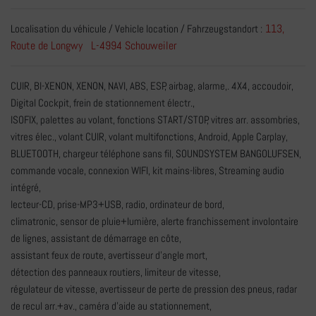
113,
Localisation du véhicule / Vehicle location / Fahrzeugstandort :
Route de Longwy L-4994 Schouweiler
CUIR, BI-XENON, XENON, NAVI, ABS, ESP, airbag, alarme,. 4X4, accoudoir,
Digital Cockpit, frein de stationnement électr.,
ISOFIX, palettes au volant, fonctions START/STOP, vitres arr. assombries,
vitres élec., volant CUIR, volant multifonctions, Android, Apple Carplay,
BLUETOOTH, chargeur téléphone sans fil, SOUNDSYSTEM BANGOLUFSEN,
commande vocale, connexion WIFI, kit mains-libres, Streaming audio
intégré,
lecteur-CD, prise-MP3+USB, radio, ordinateur de bord,
climatronic, sensor de pluie+lumière, alerte franchissement involontaire
de lignes, assistant de démarrage en côte,
assistant feux de route, avertisseur d’angle mort,
détection des panneaux routiers, limiteur de vitesse,
régulateur de vitesse, avertisseur de perte de pression des pneus, radar
de recul arr.+av., caméra d'aide au stationnement,