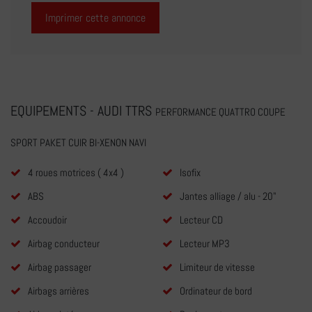
Imprimer cette annonce
EQUIPEMENTS - AUDI TTRS
PERFORMANCE QUATTRO COUPE
SPORT PAKET CUIR BI-XENON NAVI
4 roues motrices ( 4x4 )
Isofix
ABS
Jantes alliage / alu - 20"
Accoudoir
Lecteur CD
Airbag conducteur
Lecteur MP3
Airbag passager
Limiteur de vitesse
Airbags arrières
Ordinateur de bord