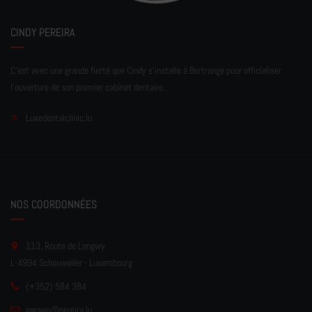
CINDY PEREIRA
C'est avec une grande fierté que Cindy s'installe à Bertrange pour officialiser
l'ouverture de son premier cabinet dentaire.
Luxedentalclinic.lu
NOS COORDONNÉES
113, Route de Longwy
L-4994 Schouweiler - Luxembourg
(+352) 584 384
garage
@pereir
a.lu