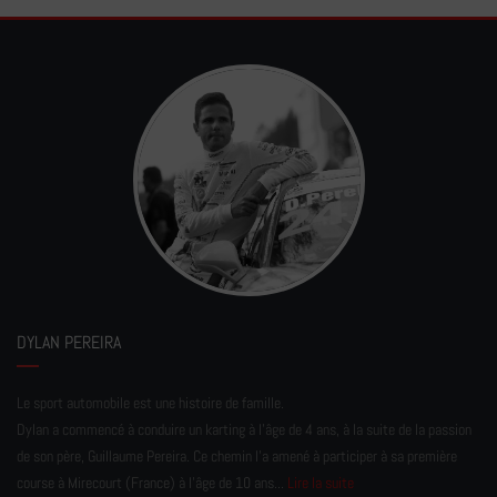
DYLAN PEREIRA
Le sport automobile est une histoire de famille.
Dylan a commencé à conduire un karting à l’âge de 4 ans, à la suite de la passion
de son père, Guillaume Pereira. Ce chemin l'a amené à participer à sa première
course à Mirecourt (France) à l'âge de 10 ans...
Lire la suite