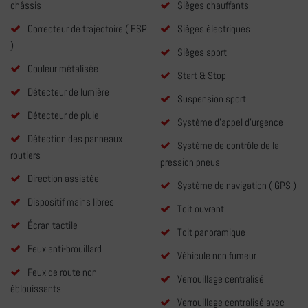
châssis
Sièges chauffants
Correcteur de trajectoire ( ESP
Sièges électriques
)
Sièges sport
Couleur métalisée
Start & Stop
Détecteur de lumière
Suspension sport
Détecteur de pluie
Système d'appel d'urgence
Détection des panneaux
Système de contrôle de la
routiers
pression pneus
Direction assistée
Système de navigation ( GPS )
Dispositif mains libres
Toit ouvrant
Écran tactile
Toit panoramique
Feux anti-brouillard
Véhicule non fumeur
Feux de route non
Verrouillage centralisé
éblouissants
Verrouillage centralisé avec