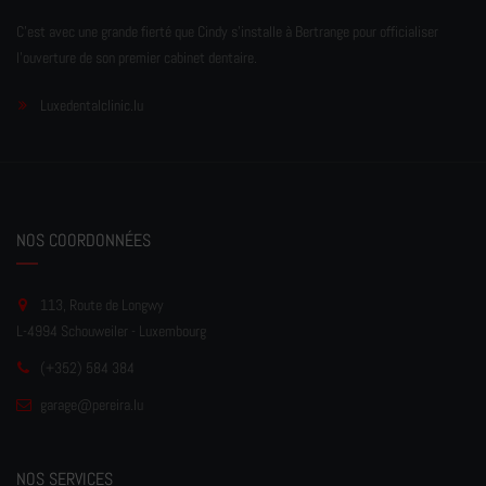
C'est avec une grande fierté que Cindy s'installe à Bertrange pour officialiser
l'ouverture de son premier cabinet dentaire.
Luxedentalclinic.lu
NOS COORDONNÉES
113, Route de Longwy
L-4994 Schouweiler - Luxembourg
(+352) 584 384
garage
@pereir
a.lu
NOS SERVICES