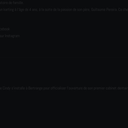
toire de famille.
karting à l’âge de 4 ans, à la suite de la passion de son père, Guillaume Pereira. Ce ch
e
acebook
sur Instagram
e Cindy s'installe à Bertrange pour officialiser l'ouverture de son premier cabinet dentair