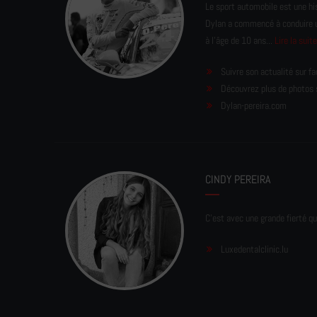
Le sport automobile est une his
Dylan a commencé à conduire un 
à l'âge de 10 ans...
Lire la suit
Suivre son actualité sur f
Découvrez plus de photos 
Dylan-pereira.com
CINDY PEREIRA
C'est avec une grande fierté qu
Luxedentalclinic.lu