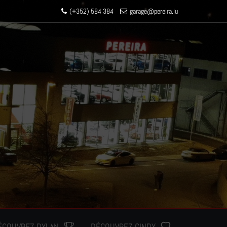
(+352) 584 384
garage
@pereir
a.lu
ÉCOUVREZ DYLAN
DÉCOUVREZ CINDY