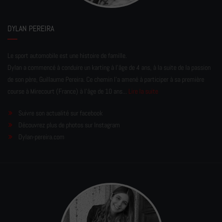
DYLAN PEREIRA
Le sport automobile est une histoire de famille.
Dylan a commencé à conduire un karting à l’âge de 4 ans, à la suite de la passion
de son père, Guillaume Pereira. Ce chemin l'a amené à participer à sa première
course à Mirecourt (France) à l'âge de 10 ans...
Lire la suite
Suivre son actualité sur facebook
Découvrez plus de photos sur Instagram
Dylan-pereira.com