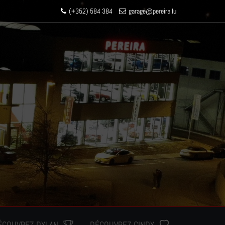
(+352) 584 384
garage
@pereir
a.lu
ÉCOUVREZ DYLAN
DÉCOUVREZ CINDY