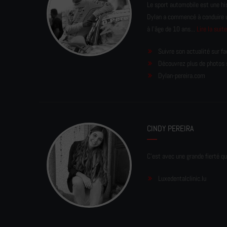
Le sport automobile est une his
Dylan a commencé à conduire un 
à l'âge de 10 ans...
Lire la suit
Suivre son actualité sur f
Découvrez plus de photos 
Dylan-pereira.com
CINDY PEREIRA
C'est avec une grande fierté qu
Luxedentalclinic.lu