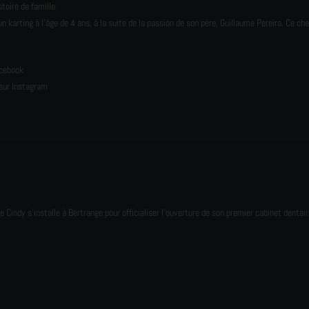
toire de famille.
karting à l’âge de 4 ans, à la suite de la passion de son père, Guillaume Pereira. Ce ch
e
acebook
sur Instagram
e Cindy s'installe à Bertrange pour officialiser l'ouverture de son premier cabinet dentair