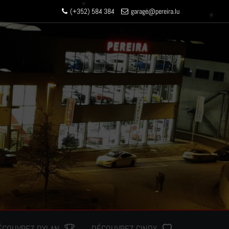
(+352) 584 384
garage
@pereir
a.lu
ÉCOUVREZ DYLAN
DÉCOUVREZ CINDY