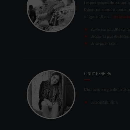
Le sport automobile est une his
Dylan a commencé à conduire un 
à l'âge de 10 ans...
Lire la suit
Suivre son actualité sur f
Découvrez plus de photos 
Dylan-pereira.com
CINDY PEREIRA
C'est avec une grande fierté qu
Luxedentalclinic.lu