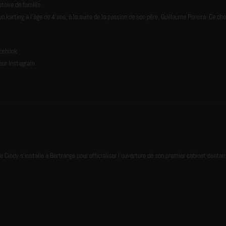
toire de famille.
karting à l’âge de 4 ans, à la suite de la passion de son père, Guillaume Pereira. Ce ch
e
acebook
sur Instagram
e Cindy s'installe à Bertrange pour officialiser l'ouverture de son premier cabinet dentair