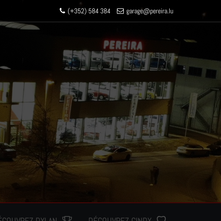
(+352) 584 384
garage
@pereir
a.lu
ÉCOUVREZ DYLAN
DÉCOUVREZ CINDY