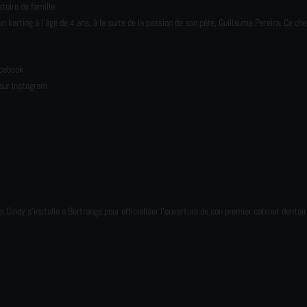
toire de famille.
karting à l’âge de 4 ans, à la suite de la passion de son père, Guillaume Pereira. Ce ch
e
acebook
sur Instagram
e Cindy s'installe à Bertrange pour officialiser l'ouverture de son premier cabinet dentair