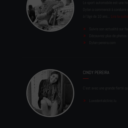
Le sport automobile est une his
Dylan a commencé à conduire un 
à l'âge de 10 ans...
Lire la suit
Suivre son actualité sur f
Découvrez plus de photos 
Dylan-pereira.com
CINDY PEREIRA
C'est avec une grande fierté qu
Luxedentalclinic.lu