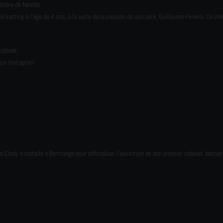
toire de famille.
karting à l’âge de 4 ans, à la suite de la passion de son père, Guillaume Pereira. Ce ch
e
acebook
sur Instagram
e Cindy s'installe à Bertrange pour officialiser l'ouverture de son premier cabinet dentair