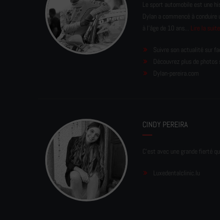
Le sport automobile est une his
Dylan a commencé à conduire un 
à l'âge de 10 ans...
Lire la suit
Suivre son actualité sur f
Découvrez plus de photos 
Dylan-pereira.com
CINDY PEREIRA
C'est avec une grande fierté qu
Luxedentalclinic.lu