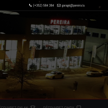
(+352) 584 384
garage
@pereir
a.lu
ÉCOUVREZ DYLAN
DÉCOUVREZ CINDY