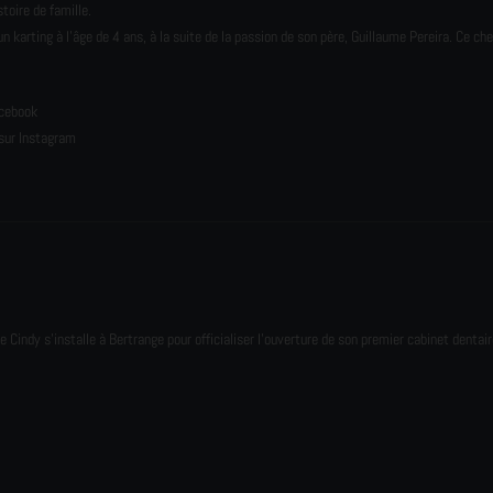
toire de famille.
karting à l’âge de 4 ans, à la suite de la passion de son père, Guillaume Pereira. Ce ch
e
acebook
sur Instagram
e Cindy s'installe à Bertrange pour officialiser l'ouverture de son premier cabinet dentair