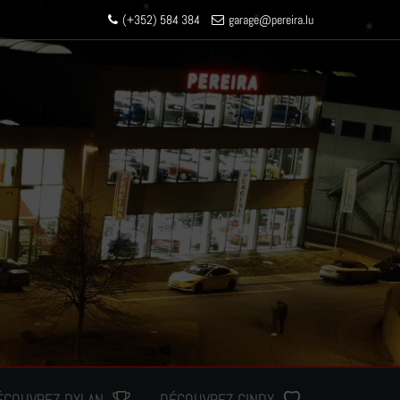
(+352) 584 384
garage
@pereir
a.lu
ÉCOUVREZ DYLAN
DÉCOUVREZ CINDY