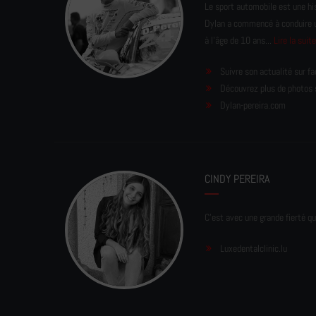
Le sport automobile est une his
Dylan a commencé à conduire un 
à l'âge de 10 ans...
Lire la suit
Suivre son actualité sur f
Découvrez plus de photos 
Dylan-pereira.com
CINDY PEREIRA
C'est avec une grande fierté qu
Luxedentalclinic.lu