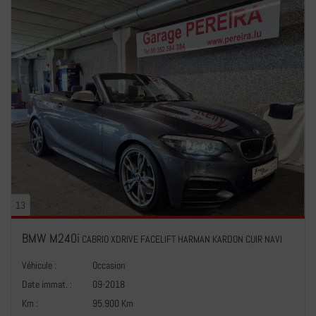
13
BMW M240i
CABRIO XDRIVE FACELIFT HARMAN KARDON CUIR NAVI
Véhicule :
Occasion
Date immat. :
09-2018
Km :
95.900 Km