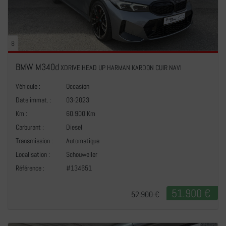
8
BMW M340d
XDRIVE HEAD UP HARMAN KARDON CUIR NAVI
Véhicule :
Occasion
Date immat. :
03-2023
Km :
60.900 Km
Carburant :
Diesel
Transmission :
Automatique
+
Localisation :
Schouweiler
Référence :
#134651
51.900 €
52.900 €