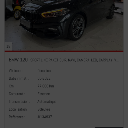
18
BMW 120
i SPORT LINE PAKET, CUIR, NAVI, CAMERA, LED, CARPLAY, VOLANT M, 1 HAND
Véhicule :
Occasion
Date immat. :
05-2022
Km :
77.000 Km
Carburant :
Essence
Transmission :
Automatique
+
Localisation :
Soleuvre
Référence :
#134937