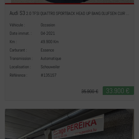
Audi S3
2.0 TFSI QUATTRO SPORTBACK HEAD UP BANG OLUFSEN CUIR NAVI 1 HAND
Véhicule :
Occasion
Date immat. :
04-2021
Km :
49.900 Km
Carburant :
Essence
Transmission :
Automatique
+
Localisation :
Schouweiler
Référence :
#135157
33.900 €
35.900 €