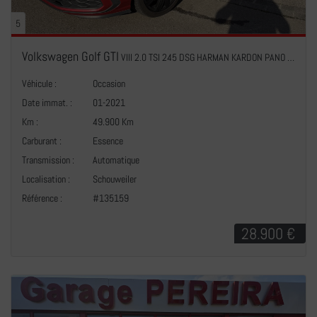
5
Volkswagen Golf GTI
VIII 2.0 TSI 245 DSG HARMAN KARDON PANO NAVI ACC
Véhicule :
Occasion
Date immat. :
01-2021
Km :
49.900 Km
Carburant :
Essence
Transmission :
Automatique
+
Localisation :
Schouweiler
Référence :
#135159
28.900 €