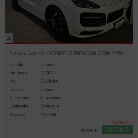
22
Porsche Cayenne
4.0 TURBO PSCB SPORT DESIGN CARBON APPROVED Hinterradlenkung Roues Directionnels arrière
Véhicule :
Occasion
Date immat. :
07-2019
Km :
59.900 Km
Carburant :
Essence
Transmission :
Automatique
+
Localisation :
Schouweiler
Référence :
#134683
Tva récup.
79.900 €
82.900 €