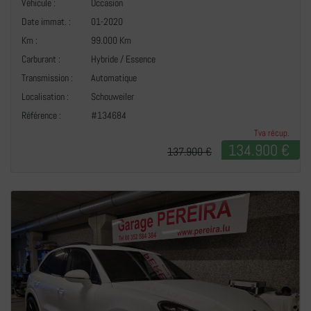
Véhicule :
Occasion
Date immat. :
01-2020
Km :
99.000 Km
Carburant :
Hybride / Essence
Transmission :
Automatique
+
Localisation :
Schouweiler
Référence :
#134684
Tva récup.
134.900 €
137.900 €