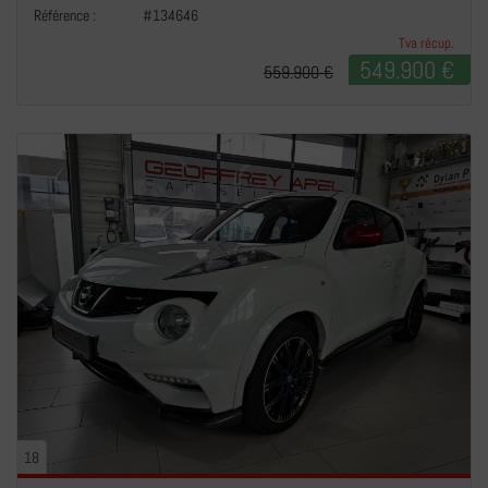
Référence :
#134646
Tva récup.
549.900 €
559.900 €
18