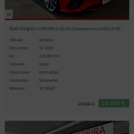
18
Opel Insignia
2.0 BITURBO D GSI 4X4 Schalensportsitze HEAD UP BOSE PANO CUIR NAVI
Véhicule :
Occasion
Date immat. :
12-2018
Km :
118.900 Km
Carburant :
Diesel
Transmission :
Automatique
+
Localisation :
Schouweiler
Référence :
#134649
24.900 €
25.900 €