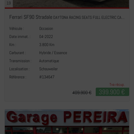
19
Ferrari SF90 Stradale
DAYTONA RACING SEATS FULL ELECTRIC CARBON LIFT JBL
Véhicule :
Occasion
Date immat. :
04-2022
Km :
3.800 Km
Carburant :
Hybride / Essence
Transmission :
Automatique
+
Localisation :
Schouweiler
Référence :
#134647
Tva récup.
399.900 €
409.900 €