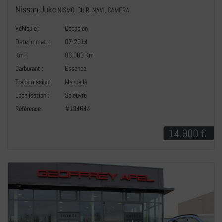
Nissan Juke
NISMO, CUIR, NAVI, CAMERA
Véhicule :
Occasion
Date immat. :
07-2014
Km :
86.000 Km
Carburant :
Essence
Transmission :
Manuelle
+
Localisation :
Soleuvre
Référence :
#134644
14.900 €