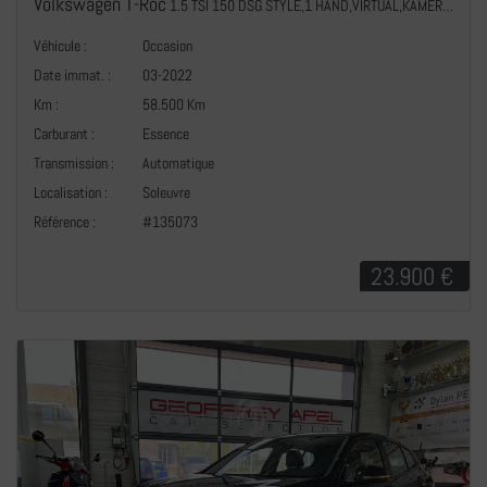
Volkswagen T-Roc
1.5 TSI 150 DSG STYLE,1 HAND,VIRTUAL,KAMERA,NAVI,CARPLAY,LED,CUIR,IQ-LIGHT
Véhicule :
Occasion
Date immat. :
03-2022
Km :
58.500 Km
Carburant :
Essence
Transmission :
Automatique
+
Localisation :
Soleuvre
Référence :
#135073
23.900 €