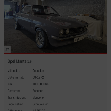
27
Opel Manta
1.9
Véhicule :
Occasion
Date immat. :
08-1972
Km :
103.000 Km
Carburant :
Essence
Transmission :
Manuelle
+
Localisation :
Schouweiler
Référence :
#135109