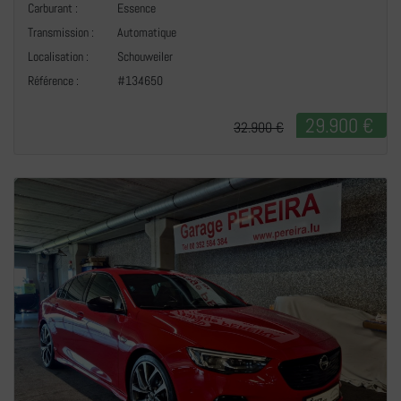
Carburant :
Essence
Transmission :
Automatique
+
Localisation :
Schouweiler
Référence :
#134650
29.900 €
32.900 €