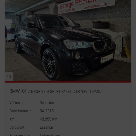
13
BMW X4
20i XDRIVE M SPORT PAKET CUIR NAVI 1 HAND
Véhicule :
Occasion
Date immat. :
04-2016
Km :
49.999 Km
Carburant :
Essence
Transmission :
Automatique