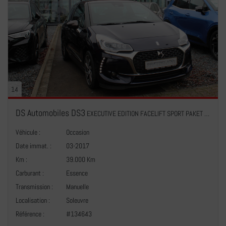
14
DS Automobiles DS3
EXECUTIVE EDITION FACELIFT SPORT PAKET CUIR BI-XENON NAVI
Véhicule :
Occasion
Date immat. :
03-2017
Km :
39.000 Km
Carburant :
Essence
Transmission :
Manuelle
+
Localisation :
Soleuvre
Référence :
#134643