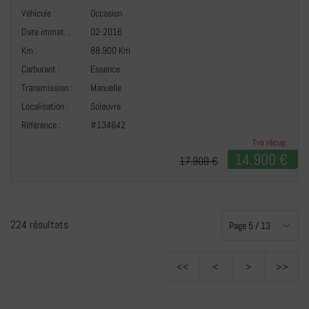
Véhicule :
Occasion
Date immat. :
02-2016
Km :
88.900 Km
Carburant :
Essence
Transmission :
Manuelle
Localisation :
Soleuvre
Référence :
#134642
Tva récup.
14.900 €
17.900 €
224 résultats
<<
<
>
>>