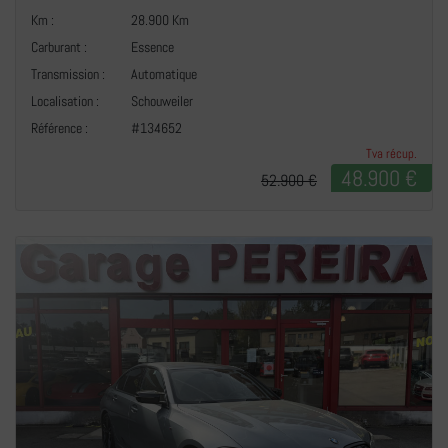
Km :
28.900 Km
Carburant :
Essence
Transmission :
Automatique
+
Localisation :
Schouweiler
Référence :
#134652
Tva récup.
48.900 €
52.900 €