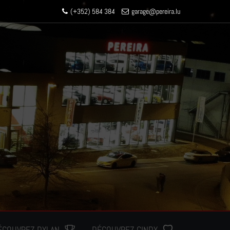
(+352) 584 384
garage
@pereir
a.lu
ÉCOUVREZ DYLAN
DÉCOUVREZ CINDY