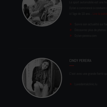
Le sport automobile est une his
Dylan a commencé à conduire un 
à l'âge de 10 ans...
Lire la suit
Suivre son actualité sur f
Découvrez plus de photos 
Dylan-pereira.com
CINDY PEREIRA
C'est avec une grande fierté qu
Luxedentalclinic.lu