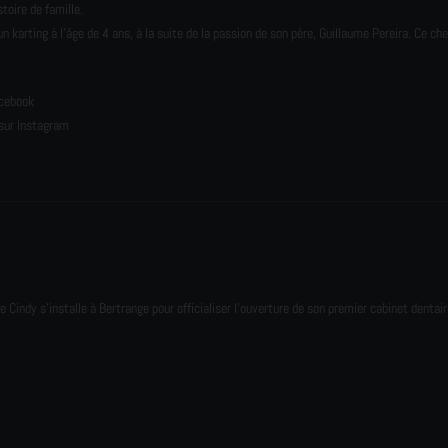
toire de famille.
karting à l’âge de 4 ans, à la suite de la passion de son père, Guillaume Pereira. Ce ch
e
acebook
sur Instagram
e Cindy s'installe à Bertrange pour officialiser l'ouverture de son premier cabinet dentair