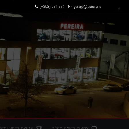
(+352) 584 384
garage
@pereir
a.lu
ÉCOUVREZ DYLAN
DÉCOUVREZ CINDY