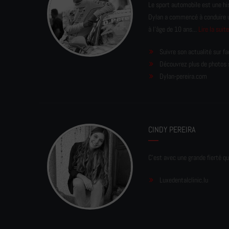
Le sport automobile est une his
Dylan a commencé à conduire un 
à l'âge de 10 ans...
Lire la suit
Suivre son actualité sur f
Découvrez plus de photos 
Dylan-pereira.com
CINDY PEREIRA
C'est avec une grande fierté qu
Luxedentalclinic.lu