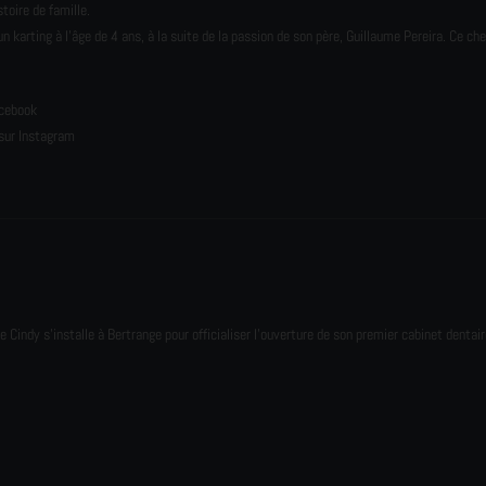
toire de famille.
karting à l’âge de 4 ans, à la suite de la passion de son père, Guillaume Pereira. Ce ch
e
acebook
sur Instagram
e Cindy s'installe à Bertrange pour officialiser l'ouverture de son premier cabinet dentair