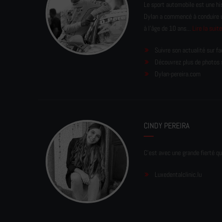
Le sport automobile est une his
Dylan a commencé à conduire un 
à l'âge de 10 ans...
Lire la suit
Suivre son actualité sur f
Découvrez plus de photos 
Dylan-pereira.com
CINDY PEREIRA
C'est avec une grande fierté qu
Luxedentalclinic.lu