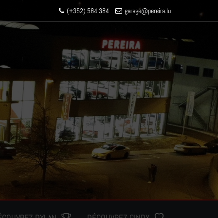
(+352) 584 384
garage
@pereir
a.lu
ÉCOUVREZ DYLAN
DÉCOUVREZ CINDY