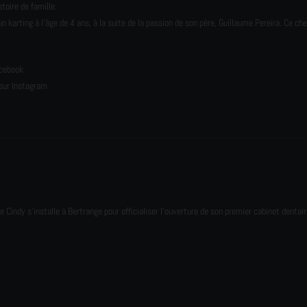
toire de famille.
karting à l’âge de 4 ans, à la suite de la passion de son père, Guillaume Pereira. Ce ch
e
acebook
sur Instagram
e Cindy s'installe à Bertrange pour officialiser l'ouverture de son premier cabinet dentair