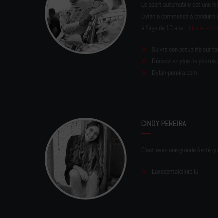
Le sport automobile est une his
Dylan a commencé à conduire un 
à l'âge de 10 ans...
Lire la suit
Suivre son actualité sur f
Découvrez plus de photos 
Dylan-pereira.com
CINDY PEREIRA
C'est avec une grande fierté qu
Luxedentalclinic.lu