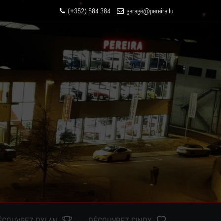
(+352) 584 384
garage
@pereir
a.lu
ÉCOUVREZ DYLAN
DÉCOUVREZ CINDY