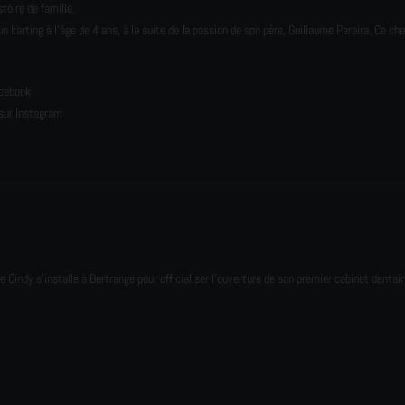
toire de famille.
karting à l’âge de 4 ans, à la suite de la passion de son père, Guillaume Pereira. Ce ch
e
acebook
sur Instagram
e Cindy s'installe à Bertrange pour officialiser l'ouverture de son premier cabinet dentair