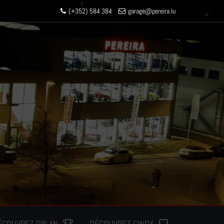
(+352) 584 384
garage
@pereir
a.lu
ÉCOUVREZ DYLAN
DÉCOUVREZ CINDY