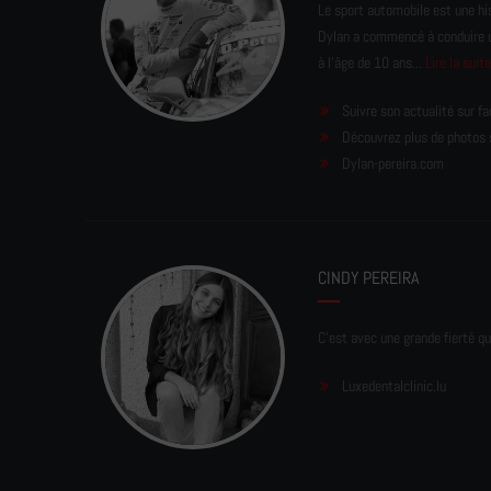
Le sport automobile est une his
Dylan a commencé à conduire un 
à l'âge de 10 ans...
Lire la suit
Suivre son actualité sur f
Découvrez plus de photos 
Dylan-pereira.com
CINDY PEREIRA
C'est avec une grande fierté qu
Luxedentalclinic.lu