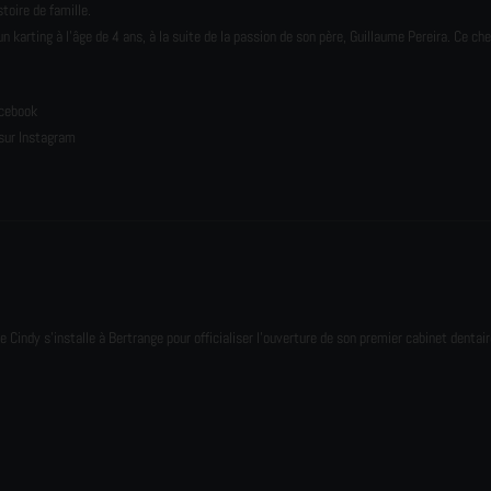
toire de famille.
karting à l’âge de 4 ans, à la suite de la passion de son père, Guillaume Pereira. Ce ch
e
acebook
sur Instagram
e Cindy s'installe à Bertrange pour officialiser l'ouverture de son premier cabinet dentair