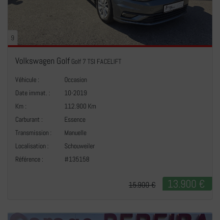
9
Volkswagen Golf
Golf 7 TSI FACELIFT
Véhicule :
Occasion
Date immat. :
10-2019
Km :
112.900 Km
Carburant :
Essence
Transmission :
Manuelle
+
Localisation :
Schouweiler
Référence :
#135158
13.900 €
15.900 €