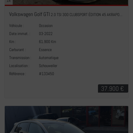
14
Volkswagen Golf GTI
2.0 TSI 300 CLUBSPORT ÉDITION 45 AKRAPOVIC DCC NURBURGRING PANO NAVI
Véhicule :
Occasion
Date immat. :
03-2022
Km :
61.900 Km
Carburant :
Essence
Transmission :
Automatique
+
Localisation :
Schouweiler
Référence :
#133450
37.900 €