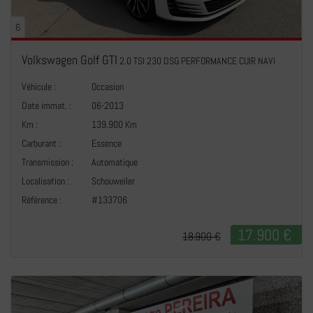
6
Volkswagen Golf GTI
2.0 TSI 230 DSG PERFORMANCE CUIR NAVI
Véhicule :
Occasion
Date immat. :
06-2013
Km :
139.900 Km
Carburant :
Essence
Transmission :
Automatique
+
Localisation :
Schouweiler
Référence :
#133706
17.900 €
18.900 €