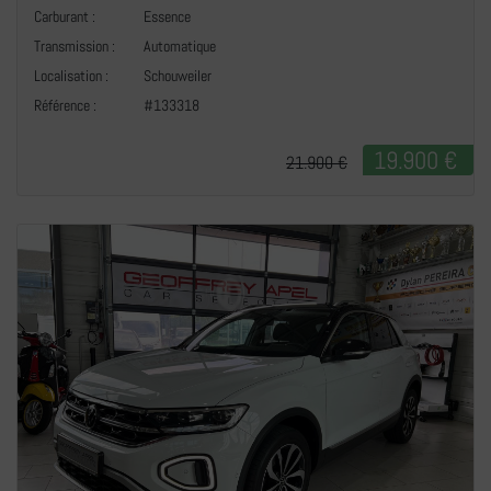
Carburant :
Essence
Transmission :
Automatique
+
Localisation :
Schouweiler
Référence :
#133318
19.900 €
21.900 €