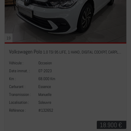
19
Volkswagen Polo
1.0 TSI 95 LIFE, 1 HAND, DIGITAL COCKPIT, CARPLAY, NAVI, FRANCH. DE LIGNES, PDC AV.+ARR.,
Véhicule :
Occasion
Date immat. :
07-2023
Km :
68.000 Km
Carburant :
Essence
Transmission :
Manuelle
+
Localisation :
Soleuvre
Référence :
#132652
18.900 €