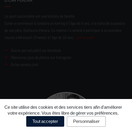
DYLAN PEREIRA
Le sport automobile est une histoire de famille.
Dylan a commencé à conduire un karting à l’âge de 4 ans, à la suite de la passion
de son père, Guillaume Pereira. Ce chemin l'a amené à participer à sa première
course à Mirecourt (France) à l'âge de 10 ans...
Lire la suite
Suivre son actualité sur facebook
Découvrez plus de photos sur Instagram
Dylan-pereira.com
Ce site utilise des cookies et des services tiers afin d'améliorer
votre expérience. Vous êtes libre de gérer vos préférences.
Tout accepter
Personnaliser