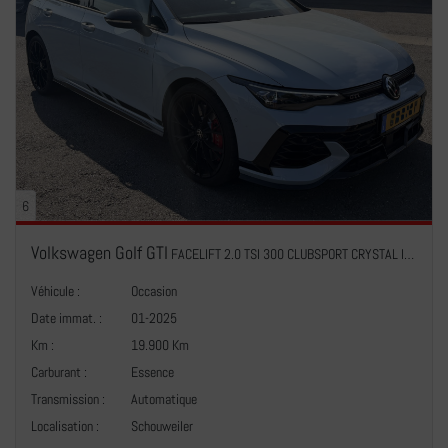
6
Volkswagen Golf GTI
FACELIFT 2.0 TSI 300 CLUBSPORT CRYSTAL ICE BLUE IQ LIGHT HARMAN KARDON PANO NAVI
Véhicule :
Occasion
Date immat. :
01-2025
Km :
19.900 Km
Carburant :
Essence
Transmission :
Automatique
+
Localisation :
Schouweiler