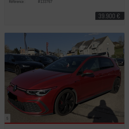
Référence :
#133767
39.900 €
5