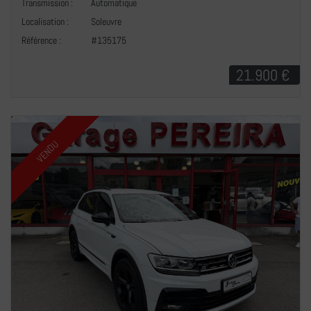
Transmission :
Automatique
+
Localisation :
Soleuvre
Référence :
#135175
21.900 €
VENDU