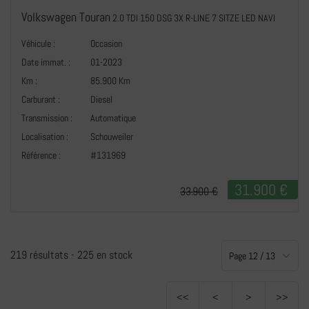
Volkswagen Touran
2.0 TDI 150 DSG 3X R-LINE 7 SITZE LED NAVI
Véhicule :
Occasion
Date immat. :
01-2023
Km :
85.900 Km
Carburant :
Diesel
Transmission :
Automatique
Localisation :
Schouweiler
Référence :
#131969
31.900 €
33.900 €
219 résultats -
225 en stock
<<
<
>
>>