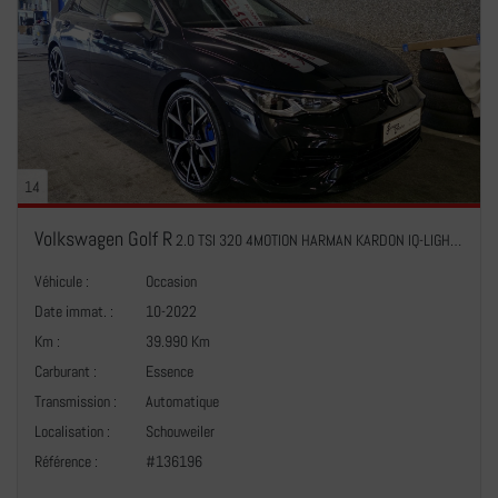
14
Volkswagen Golf R
2.0 TSI 320 4MOTION HARMAN KARDON IQ-LIGHT NAVI
Véhicule :
Occasion
Date immat. :
10-2022
Km :
39.990 Km
Carburant :
Essence
Transmission :
Automatique
+
Localisation :
Schouweiler
Référence :
#136196