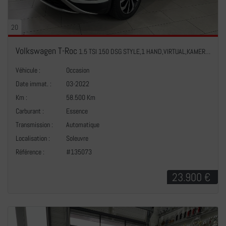
20
Volkswagen T-Roc
1.5 TSI 150 DSG STYLE,1 HAND,VIRTUAL,KAMERA,NAVI,CARPLAY,LED,CUIR,IQ-LIGHT
Véhicule :
Occasion
Date immat. :
03-2022
Km :
58.500 Km
Carburant :
Essence
Transmission :
Automatique
+
Localisation :
Soleuvre
Référence :
#135073
23.900 €