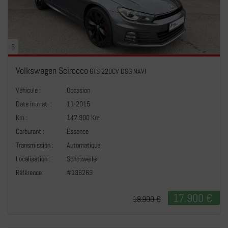
6
Volkswagen Scirocco
GTS 220CV DSG NAVI
Véhicule :
Occasion
Date immat. :
11-2015
Km :
147.900 Km
Carburant :
Essence
Transmission :
Automatique
+
Localisation :
Schouweiler
Référence :
#136269
17.900 €
18.900 €