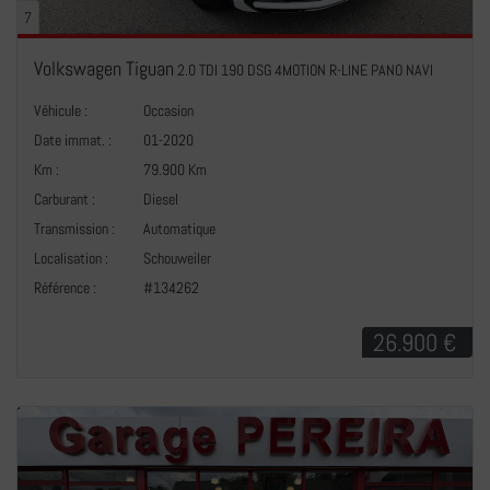
7
Volkswagen Tiguan
2.0 TDI 190 DSG 4MOTION R-LINE PANO NAVI
Véhicule :
Occasion
Date immat. :
01-2020
Km :
79.900 Km
Carburant :
Diesel
Transmission :
Automatique
+
Localisation :
Schouweiler
Référence :
#134262
26.900 €