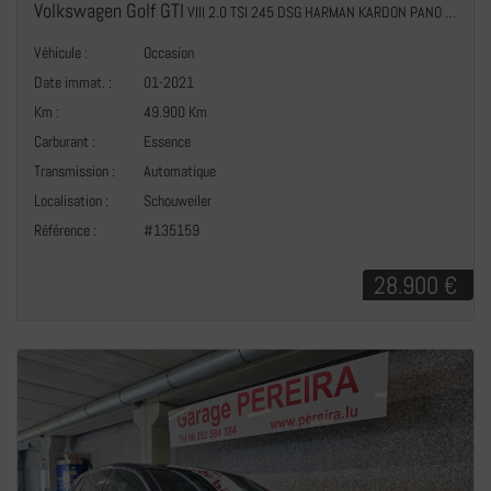
Volkswagen Golf GTI
VIII 2.0 TSI 245 DSG HARMAN KARDON PANO NAVI ACC
Véhicule :
Occasion
Date immat. :
01-2021
Km :
49.900 Km
Carburant :
Essence
Transmission :
Automatique
+
Localisation :
Schouweiler
Référence :
#135159
28.900 €