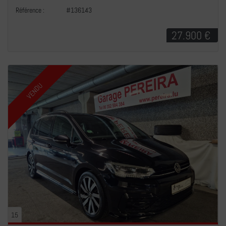
Référence :
#136143
27.900 €
VENDU
15