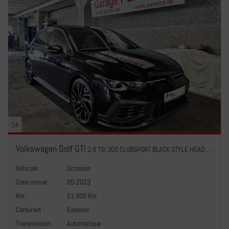
14
Volkswagen Golf GTI
2.0 TSI 300 CLUBSPORT BLACK STYLE HEAD UP HARMAN KARDON PANO CUIR NAVI
Véhicule :
Occasion
Date immat. :
05-2023
Km :
51.900 Km
Carburant :
Essence
Transmission :
Automatique