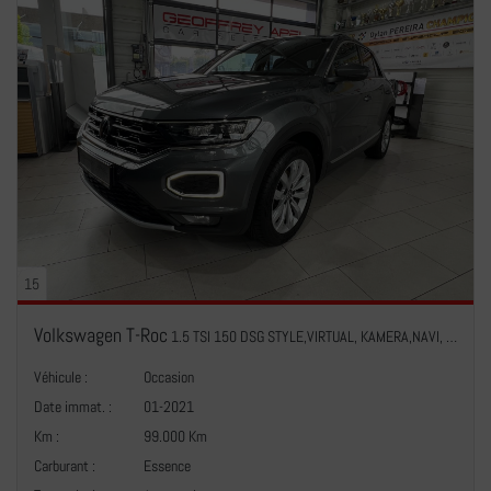
15
Volkswagen T-Roc
1.5 TSI 150 DSG STYLE,VIRTUAL, KAMERA,NAVI, CARPLAY, LED, CUIR,1 HAND
Véhicule :
Occasion
Date immat. :
01-2021
Km :
99.000 Km
Carburant :
Essence