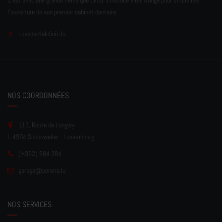
C'est avec une grande fierté que Cindy s'installe à Bertrange pour officialiser
l'ouverture de son premier cabinet dentaire.
Luxedentalclinic.lu
NOS COORDONNÉES
113, Route de Longwy
L-4994 Schouweiler - Luxembourg
(+352) 584 384
garage
@pereir
a.lu
NOS SERVICES