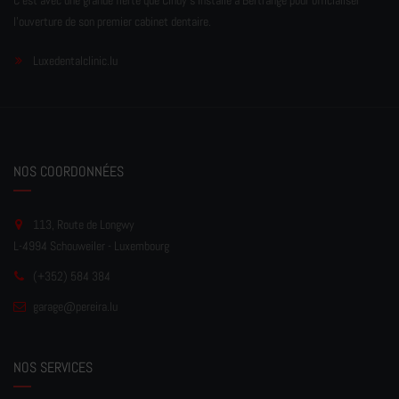
C'est avec une grande fierté que Cindy s'installe à Bertrange pour officialiser
l'ouverture de son premier cabinet dentaire.
Luxedentalclinic.lu
NOS COORDONNÉES
113, Route de Longwy
L-4994 Schouweiler - Luxembourg
(+352) 584 384
garage
@pereir
a.lu
NOS SERVICES