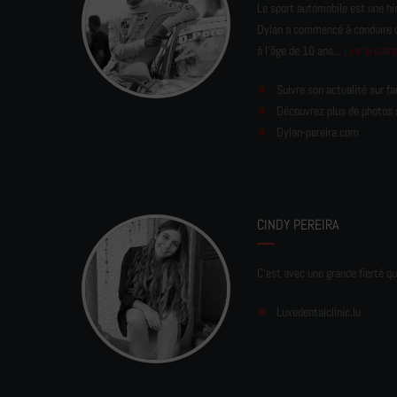
Le sport automobile est une his
Dylan a commencé à conduire un 
à l'âge de 10 ans...
Lire la suit
Suivre son actualité sur f
Découvrez plus de photos 
Dylan-pereira.com
CINDY PEREIRA
C'est avec une grande fierté qu
Luxedentalclinic.lu