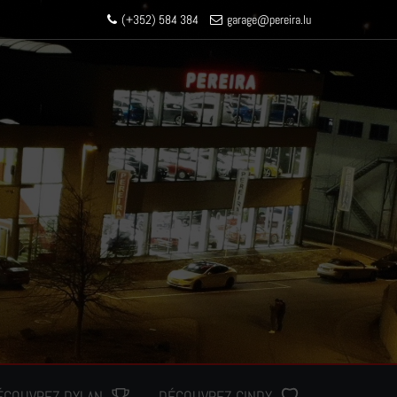
(+352) 584 384
garage
@pereir
a.lu
ÉCOUVREZ DYLAN
DÉCOUVREZ CINDY