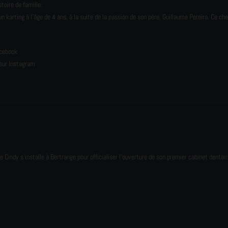
toire de famille.
karting à l’âge de 4 ans, à la suite de la passion de son père, Guillaume Pereira. Ce ch
e
acebook
sur Instagram
e Cindy s'installe à Bertrange pour officialiser l'ouverture de son premier cabinet dentair