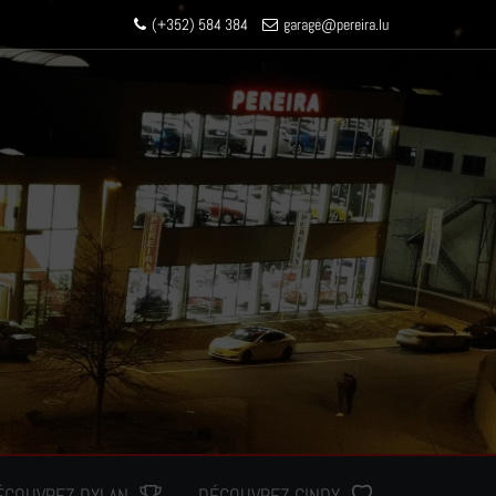
(+352) 584 384
garage
@pereir
a.lu
ÉCOUVREZ DYLAN
DÉCOUVREZ CINDY