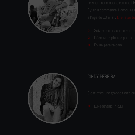
Le sport automobile est une his
Dylan a commencé à conduire un 
à l'âge de 10 ans...
Lire la suit
Suivre son actualité sur f
Découvrez plus de photos 
Dylan-pereira.com
CINDY PEREIRA
C'est avec une grande fierté qu
Luxedentalclinic.lu