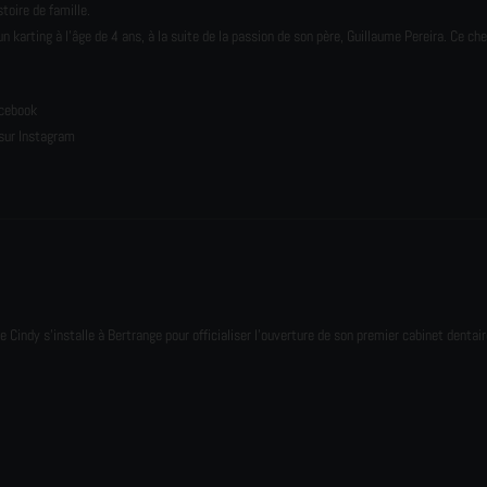
toire de famille.
karting à l’âge de 4 ans, à la suite de la passion de son père, Guillaume Pereira. Ce ch
e
acebook
sur Instagram
e Cindy s'installe à Bertrange pour officialiser l'ouverture de son premier cabinet dentair