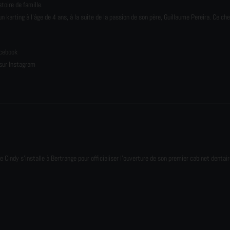
toire de famille.
karting à l’âge de 4 ans, à la suite de la passion de son père, Guillaume Pereira. Ce ch
e
acebook
sur Instagram
e Cindy s'installe à Bertrange pour officialiser l'ouverture de son premier cabinet dentair