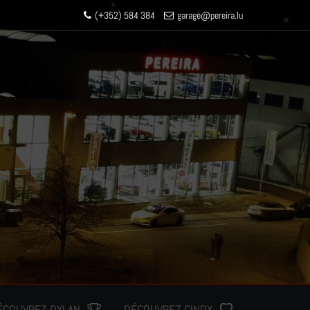
(+352) 584 384
garage
@pereir
a.lu
ÉCOUVREZ DYLAN
DÉCOUVREZ CINDY