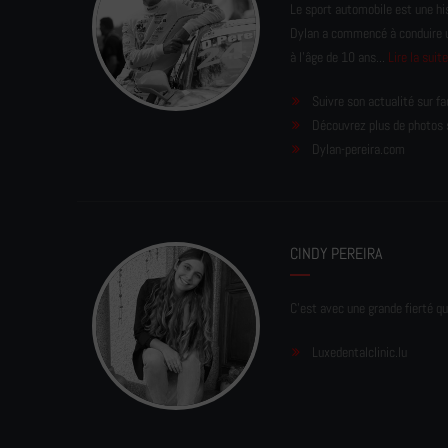
Le sport automobile est une his
Dylan a commencé à conduire un 
à l'âge de 10 ans...
Lire la suit
Suivre son actualité sur f
Découvrez plus de photos 
Dylan-pereira.com
CINDY PEREIRA
C'est avec une grande fierté qu
Luxedentalclinic.lu