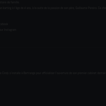
toire de famille.
karting à l’âge de 4 ans, à la suite de la passion de son père, Guillaume Pereira. Ce ch
e
acebook
sur Instagram
e Cindy s'installe à Bertrange pour officialiser l'ouverture de son premier cabinet dentair