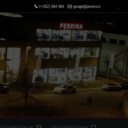
(+352) 584 384
garage
@pereir
a.lu
ÉCOUVREZ DYLAN
DÉCOUVREZ CINDY